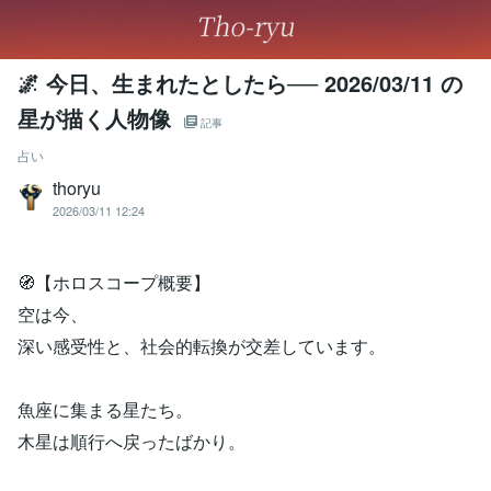
🌌 今日、生まれたとしたら── 2026/03/11 の
星が描く人物像
記事
占い
thoryu
2026/03/11 12:24
🧭【ホロスコープ概要】
空は今、
深い感受性と、社会的転換が交差しています。
魚座に集まる星たち。
木星は順行へ戻ったばかり。