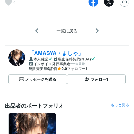
4
一覧に戻る
「AMASYA・ましゃ」
本人確認
機密保持契約(NDA)
インボイス発行事業者
未登録
総販売実績
0
評価
0.0
フォロワー
1
メッセージを送る
フォロー
1
出品者のポートフォリオ
もっと見る