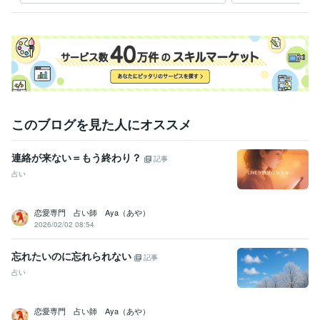
Canva:1年
す
得意分野
占い
タロット占い　手相占い
語学力
英語
ビジネスレベル
このブログを見た人にオススメ
連絡が来ない＝もう終わり？
記事
占い
恋愛専門 占い師 Aya（あや）
2026/02/02 08:54
忘れたいのに忘れられない
記事
占い
恋愛専門 占い師 Aya（あや）