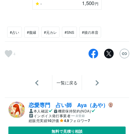
1,500
-
円
#占い
#復縁
#元カレ
#SNS
#彼の本音
4
一覧に戻る
恋愛専門 占い師 Aya（あや）
本人確認
機密保持契約(NDA)
インボイス発行事業者
未登録
総販売実績
10
評価
4.9
フォロワー
7
無料で見積り相談