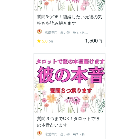
質問3つOK！復縁したい元彼の気
持ちを読み解きます
恋愛専門 占い師 Aya（あや）
1,500
5.0
円
(4)
質問３つまでOK！タロットで彼
の本音占います
恋愛専門 占い師 Aya（あや）