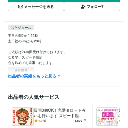
メッセージを送る
フォロー
7
スケジュール
平日の9時から22時

土日祝の9時から23時

ご依頼は24時間受け付けております。

なる早、スピード鑑定！

心を込めてお返事いたします。
経験職種
出品者の実績をもっと見る
ライフスタイル・その他 / 占い師
経験年数 : 20年
ライフスタイル・その他 / スタイリスト
経験年数 : 10年
ライフスタイル・その他 / アドバイザー
経験年数 : 10年
出品者の人気サービス
資格・検定
中学校教諭免許
取得年 : 1999年
質問3個OK！恋愛タロット占
質問
ビジネス・クリエイティブツール
いを行います スピード鑑定⭐︎
の気
Excel:15年
Google サイト:2年
Google スプレッドシート:2年
相性⭐︎片思い⭐︎復縁⭐︎複雑恋愛
れら
4.8
(6)
1,500
円
5.0
Google ドキュメント:2年
PowerPoint:15年
Word:15年
Vrew:1年
⭐︎不倫
タロ