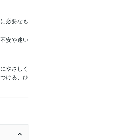
分に必要なも
ら不安や迷い
別にやさしく
見つける、ひ