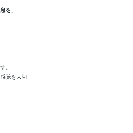
」
と息を
です。
な感覚を大切