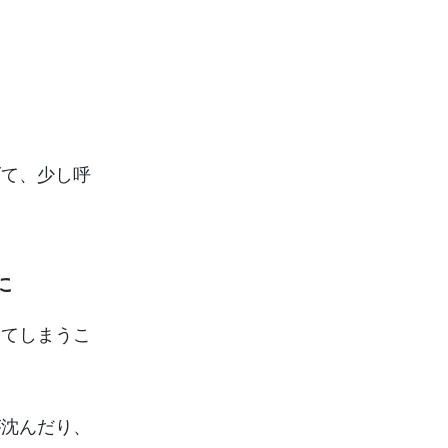
げて、少し呼
に
きてしまうこ
が沈んだり、