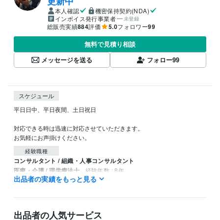
更新中
本人確認
機密保持契約(NDA)
インボイス発行事業者
未登録
総販売実績
884
評価
5.0
フォロワー
99
無料で見積り相談
メッセージを送る
フォロー
99
スケジュール
平日日中、平日夜間、土日祝日

対応できる時は迅速に対応させていただきます。

お気軽にお声掛けください。
経験職種
コンサルタント / 組織・人事コンサルタント
医療・介護 / 理学療法士
経験年数 : 8年
出品者の実績をもっと見る
ライフスタイル・その他 / 占い師
経験年数 : 5年
得意分野
占い
霊視
出品者の人気サービス