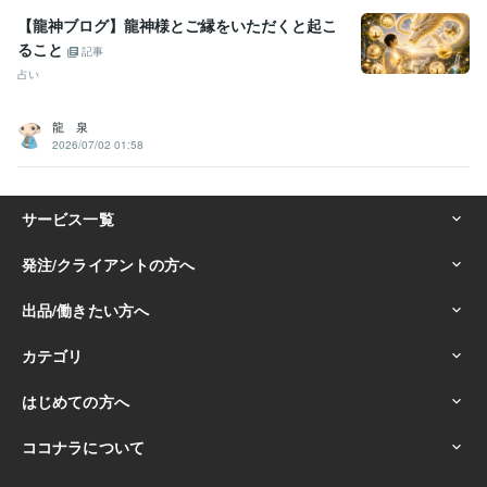
【龍神ブログ】龍神様とご縁をいただくと起こ
ること
記事
占い
龍 泉
2026/07/02 01:58