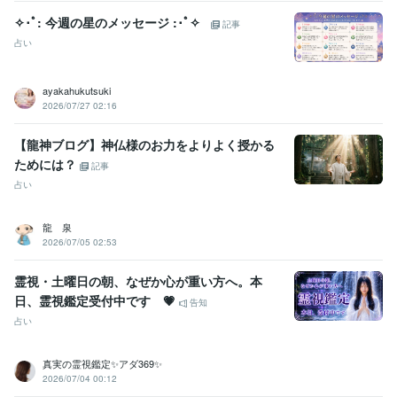
✧･ﾟ: 今週の星のメッセージ :･ﾟ✧
記事
占い
ayakahukutsuki
2026/07/27 02:16
【龍神ブログ】神仏様のお力をよりよく授かる
ためには？
記事
占い
龍 泉
2026/07/05 02:53
霊視・土曜日の朝、なぜか心が重い方へ。本
日、霊視鑑定受付中です 💗
告知
占い
真実の霊視鑑定✨アダ369✨
2026/07/04 00:12