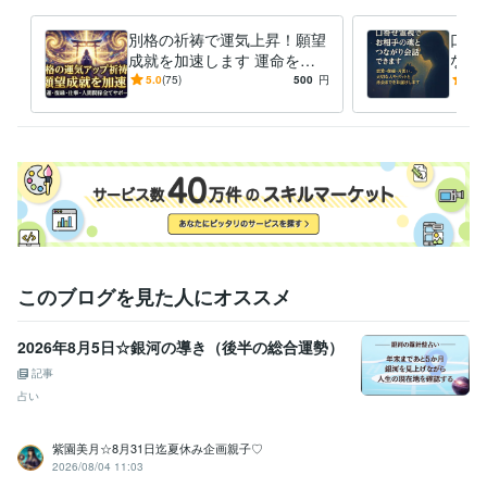
語学力
英語
日常会話レベル
別格の祈祷で運気上昇！願望
口寄
成就を加速します 運命を変
なが
える！究極の祈祷で、あなた
復縁
5.0
(75)
500
円
5.0
の未来に輝きを取り戻します
ット
す
このブログを見た人にオススメ
2026年8月5日☆銀河の導き（後半の総合運勢）
記事
占い
紫園美月☆8月31日迄夏休み企画親子♡
2026/08/04 11:03