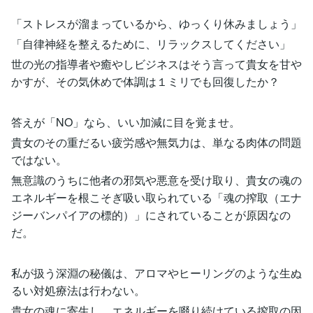
「ストレスが溜まっているから、ゆっくり休みましょう」
「自律神経を整えるために、リラックスしてください」
世の光の指導者や癒やしビジネスはそう言って貴女を甘や
かすが、その気休めで体調は１ミリでも回復したか？
答えが「NO」なら、いい加減に目を覚ませ。
貴女のその重だるい疲労感や無気力は、単なる肉体の問題
ではない。
無意識のうちに他者の邪気や悪意を受け取り、貴女の魂の
エネルギーを根こそぎ吸い取られている「魂の搾取（エナ
ジーバンパイアの標的）」にされていることが原因なの
だ。
私が扱う深淵の秘儀は、アロマやヒーリングのような生ぬ
るい対処療法は行わない。
貴女の魂に寄生し、エネルギーを啜り続けている搾取の因