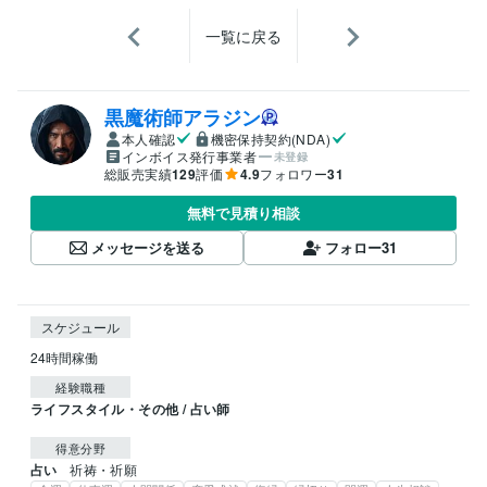
一覧に戻る
黒魔術師アラジン
本人確認
機密保持契約(NDA)
インボイス発行事業者
未登録
総販売実績
129
評価
4.9
フォロワー
31
無料で見積り相談
メッセージを送る
フォロー
31
スケジュール
24時間稼働
経験職種
ライフスタイル・その他 / 占い師
得意分野
占い
祈祷・祈願