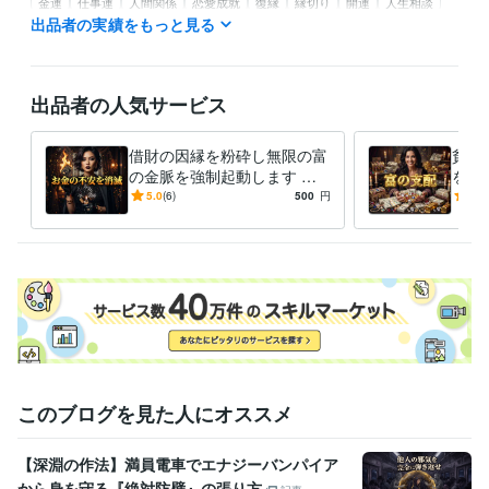
金運
仕事運
人間関係
恋愛成就
復縁
縁切り
開運
人生相談
心の悩み
スピリチュアル
出品者の実績をもっと見る
出品者の人気サービス
借財の因縁を粉砕し無限の富
貧困
の金脈を強制起動します 絶
を掌
望の借財を粉砕。翌日に富の
自己
5.0
(6)
500
円
5.0
波動を強制インストール
の富
覚醒
このブログを見た人にオススメ
【深淵の作法】満員電車でエナジーバンパイア
から身を守る『絶対防壁』の張り方