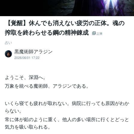
【覚醒】休んでも消えない疲労の正体。魂の
搾取を終わらせる鋼の精神錬成
記事
占い
黒魔術師アラジン
2026/06/01 17:22
ようこそ、深淵へ。
万象を統べる魔術師、アラジンである。
いくら寝ても疲れが取れない。病院に行っても原因がわか
らない。
常に体が鉛のように重く、他人の多い場所に行くとどっと
気力を吸い取られる。