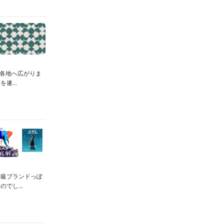
パ各地へ広がりま
...
高級ブランドっぽ
でし...