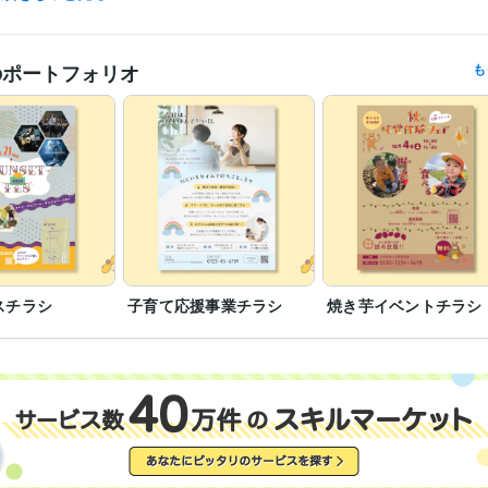
株式会社杏林堂薬局
2020年3月 ~ 2023年1月
歴
株式会社ＰＯＬＡ－ＲＩＳ
2023年5月 ~ 2024年11月
のポートフォリオ
も
管理栄養士
取得年 : 2019年
検定
登録販売者
取得年 : 2020年
調理師
取得年 : 2019年
Excel:5年
Word:5年
ChatGPT:3年
Photopea:2年
Canva:5年
IllustStudi
クリエイ
ツール
デザイン制作
印刷物全般デザイン
ロゴ制作
分野
名古屋学芸大学
2016年2月 ~ 2020年3月
歴
英語
日常会話レベル
力
スチラシ
子育て応援事業チラシ
焼き芋イベントチラシ