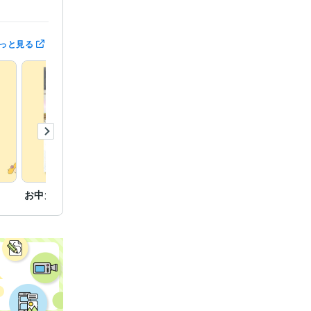
っと見る
o:2年
お中元ギフトチラシ
よもぎ蒸しサロンチラシ
焼き菓