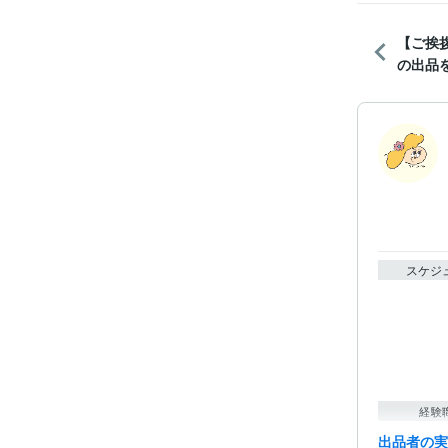
【ご挨
の出品
スケジ
経験
出品者の