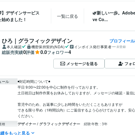
拶】デザインサービス
🌿新しい一歩。Adobe C
一覧に戻る
を始めました！
ve Co...
ひろ｜グラフィックデザイン
プロフィール
本人確認
機密保持契約(NDA)
インボイス発行事業者
未登録
0
0.0
4
総販売実績
評価
フォロワー
メッセージを送る
フォ
ュール
◾️対応時間について◾️

平日 9:00〜22:00を中心に制作を行っております。

土日祝日は制作作業をお休みしておりますが、メッセージの確認・返信は
育児中のため、お返事に少しお時間をいただくこともありますが

できる限り早め（1時間以内）にご返信するよう心がけております。安
ください。
デザイナー / グラフィックデザイナー
経験年数 : 3年
職種
デザイナー / Webデザイナー
経験年数 : 3年
実績をもっと見る