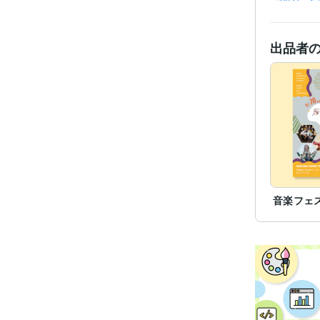
職
出品者
資格・
ビジネス・
ティブ
得意
学
語学
音楽フェ