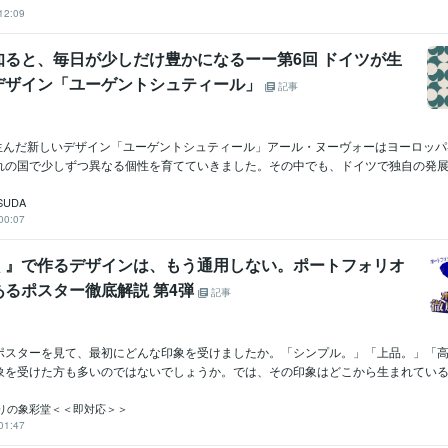
12:09
知ると、毎日が少しだけ豊かになるーー第6回 ドイツが生
デザイン「ユーゲントシュティール」
記事
が生んだ新しいデザイン「ユーゲントシュティール」アール・ヌーヴォーはヨーロッ
れの国で少しずつ異なる個性を育てていきました。その中でも、ドイツで独自の発展を遂
SUDA
00:07
く』で作るデザインは、もう通用しない。ポートフォリオ
あるポスター徹底解説 第4弾
記事
ポスターを見て、最初にどんな印象を受けましたか。「シンプル。」「上品。」「
象を受けた方も多いのではないでしょうか。では、その印象はどこから生まれているの
りの象彩堂＜＜即対応＞＞
01:47