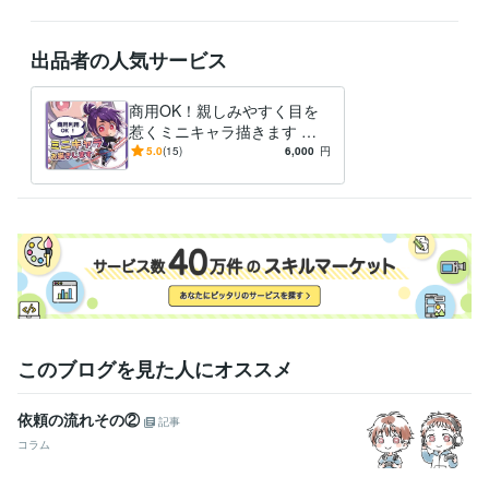
出品者の人気サービス
商用OK！親しみやすく目を
惹くミニキャラ描きます ヒ
アリング＆提案で、ご満足い
5.0
(15)
6,000
円
ただける一点をお届けいたし
ます！
このブログを見た人にオススメ
依頼の流れその②
記事
コラム