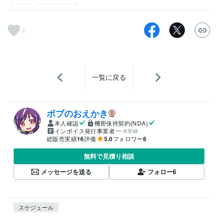
4
一覧に戻る
ボブのおえかき
本人確認
機密保持契約(NDA)
インボイス発行事業者
未登録
総販売実績
16
評価
5.0
フォロワー
6
無料で見積り相談
メッセージを送る
フォロー
6
スケジュール