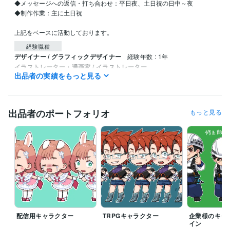
◆メッセージへの返信・打ち合わせ：平日夜、土日祝の日中～夜

◆制作作業：主に土日祝

上記をベースに活動しております。
経験職種
デザイナー / グラフィックデザイナー
経験年数 : 1年
イラストレーター・漫画家 / イラストレーター
出品者の実績をもっと見る
営業 / 営業事務・アシスタント
経験年数 : 14年
カスタマーサポート・カスタマーサクセス / カスタマーサポート・ヘ
ルプデスク
経験年数 : 3年
出品者のポートフォリオ
もっと見る
ビジネス・クリエイティブツール
Adobe Photoshop:24年
GIMP:3年
Adobe Illustrator:19年
Canva:1年
CLIP STUDIO PAINT:12年
ペイントツールSAI:10年
Live2D:1年
配信用キャラクター
TRPGキャラクター
企業様のキャ
イン