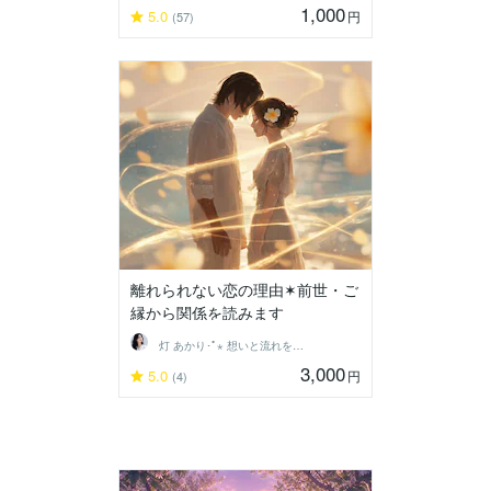
1,000
5.0
円
(57)
離れられない恋の理由✶前世・ご
縁から関係を読みます
灯 あかり･ﾟ⋆ 想いと流れを結ぶ鑑定士
3,000
5.0
円
(4)