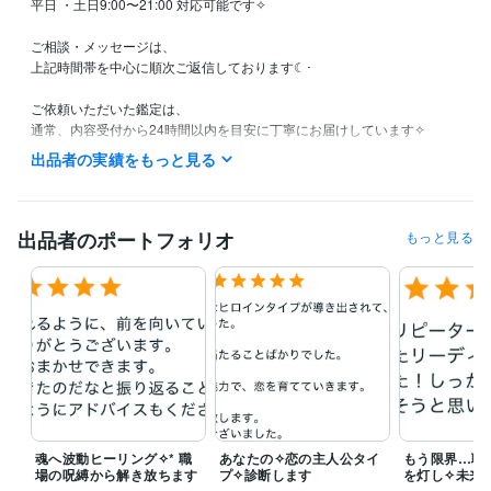
平日 ・土日9:00〜21:00 対応可能です✧

ご相談・メッセージは、

上記時間帯を中心に順次ご返信しております☾･

ご依頼いただいた鑑定は、

通常、内容受付から24時間以内を目安に丁寧にお届けしています✧

長くお時間をいただく鑑定もございますので、商品のお届け日数をご覧
出品者の実績をもっと見る
くださいね。

おひとりおひとりの想いや状況を大切に読み解いているため、

内容により少しお時間をいただく場合もございます。

出品者のポートフォリオ
もっと見る
その際も、24時間以内には一度ご連絡しておりますので、

安心してお待ちいただけますと幸いです✶˚

深夜帯にいただいたご相談は、

翌日以降に順次ご返信いたします☾･。
経験職種
マーケティング / 商品企画・開発
経験年数 : 3年
事務・ビジネスサポート / 事務（一般事務）
経験年数 : 13年
ライフスタイル・その他 / 占い師
経験年数 : 15年
魂へ波動ヒーリング✧* 職
あなたの✧恋の主人公タイ
もう限界…職
場の呪縛から解き放ちます
プ✧診断します
を灯し✧未来