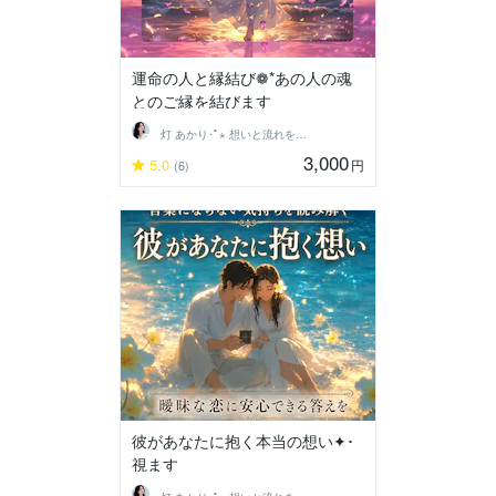
運命の人と縁結び❁*あの人の魂
とのご縁を結びます
灯 あかり･ﾟ⋆ 想いと流れを結ぶ鑑定士
3,000
5.0
円
(6)
彼があなたに抱く本当の想い✦･
視ます