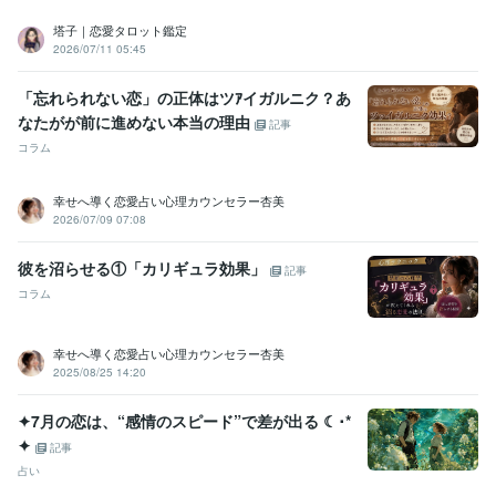
塔子｜恋愛タロット鑑定
2026/07/11 05:45
「忘れられない恋」の正体はツｱイガルニク？あ
なたがが前に進めない本当の理由
記事
コラム
幸せへ導く恋愛占い心理カウンセラー杏美
2026/07/09 07:08
彼を沼らせる①「カリギュラ効果」
記事
コラム
幸せへ導く恋愛占い心理カウンセラー杏美
2025/08/25 14:20
✦7月の恋は、“感情のスピード”で差が出る ☾･*
✦
記事
占い