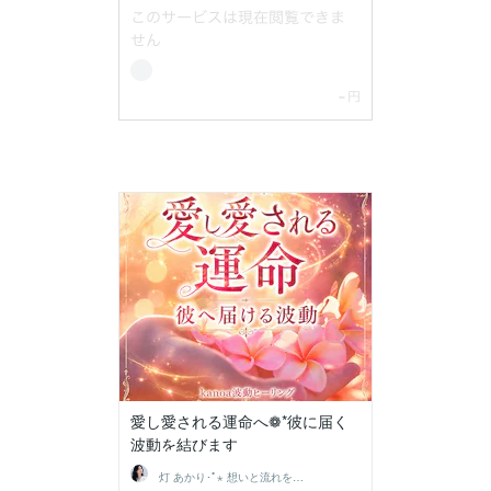
愛し愛される運命へ❁*彼に届く
波動を結びます
灯 あかり･ﾟ⋆ 想いと流れを結ぶ鑑定士