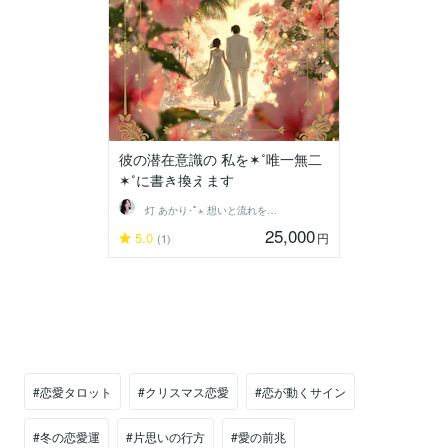
彼の潜在意識の 私を✶˚唯一無二
✶˚に書き換えます
灯 あかり･ﾟ⋆ 想いと流れを結ぶ鑑定士
25,000
5.0
円
(1)
#恋愛タロット
#クリスマス恋愛
#恋が動くサイン
#冬の恋愛運
#片思いの行方
#愛の前兆