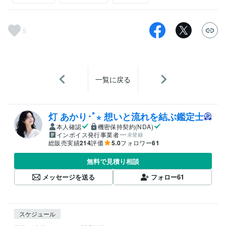
5
一覧に戻る
灯 あかり･ﾟ⋆ 想いと流れを結ぶ鑑定士
本人確認
機密保持契約(NDA)
インボイス発行事業者
未登録
総販売実績
214
評価
5.0
フォロワー
61
無料で見積り相談
メッセージを送る
フォロー
61
スケジュール