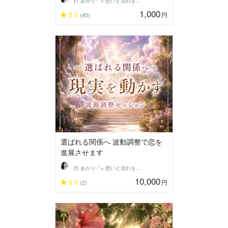
灯 あかり･ﾟ⋆ 想いと流れを結ぶ鑑定士
1,000
5.0
円
(45)
選ばれる関係へ 波動調整で恋を
進展させます
灯 あかり･ﾟ⋆ 想いと流れを結ぶ鑑定士
10,000
5.0
円
(2)