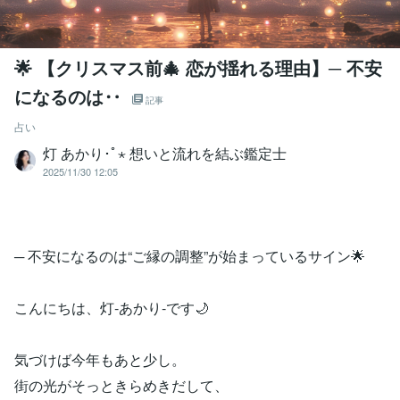
🌟 【クリスマス前🎄 恋が揺れる理由】─ 不安
になるのは‥
記事
占い
灯 あかり･ﾟ⋆ 想いと流れを結ぶ鑑定士
2025/11/30 12:05
─ 不安になるのは“ご縁の調整”が始まっているサイン🌟
こんにちは、灯‐あかり‐です🌙
気づけば今年もあと少し。
街の光がそっときらめきだして、