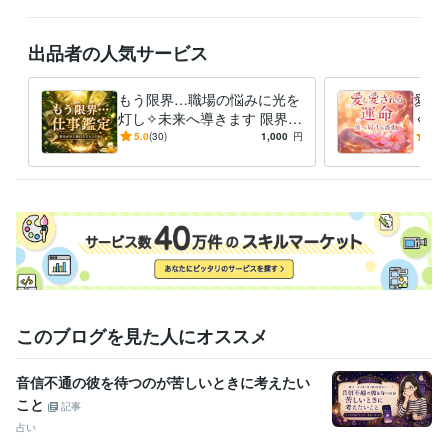
受賞歴
ココナラ プラチナランク
出品者の人気サービス
ビジネス・クリエイティブツール
WordPress:0年
Excel:15年
Google サイト:1年
Google スプレッドシート:3年
もう限界…職場の悩みに光を
PowerPoint:2年
Word:10年
Shopify:2年
愛し
灯し✧未来へ導きます 限界の
く波
freee:1年
弥生会計:3年
ChatGPT:0年
Midjourney:0年
不安を希望に変え未来を選べ
を％
Adobe Photoshop:0年
5.0
(30)
CapCut:0年
iMovie:0年
1,000
Canva:2年
円
5.0
るタロット鑑定･:*
され度
AutoCAD:2年
得意分野
占い
ご縁の継ぎ手⋆魂をつなぐ占い
占い
このブログを見た人にオススメ
音信不通の彼を待つのが苦しいときに考えたい
こと
記事
占い