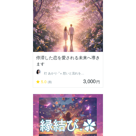
停滞した恋を愛される未来へ導き
ます
灯 あかり･ﾟ⋆ 想いと流れを結ぶ鑑定士
3,000
5.0
円
(8)