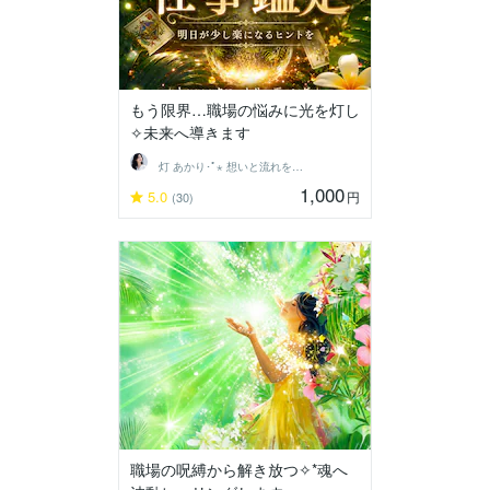
もう限界…職場の悩みに光を灯し
✧未来へ導きます
灯 あかり･ﾟ⋆ 想いと流れを結ぶ鑑定士
1,000
5.0
円
(30)
職場の呪縛から解き放つ✧*魂へ