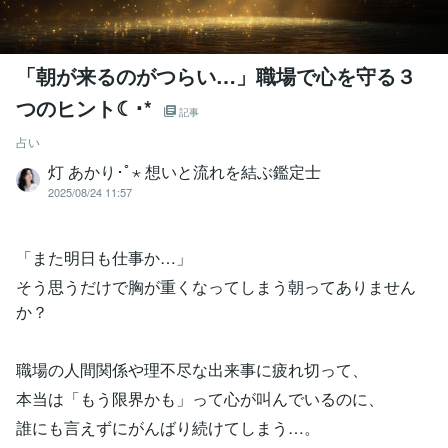
「朝が来るのがつらい…」職場で心を守る３
つのヒント☾･*
記事
占い
灯 あかり･ﾟ⋆ 想いと流れを結ぶ鑑定士
2025/08/24 11:57
「また明日も仕事か…」
そう思うだけで胸が重くなってしまう朝ってありません
か？
職場の人間関係や理不尽な出来事に疲れ切って、
本当は「もう限界かも」って心が叫んでいるのに、
誰にも言えずにがんばり続けてしまう…。