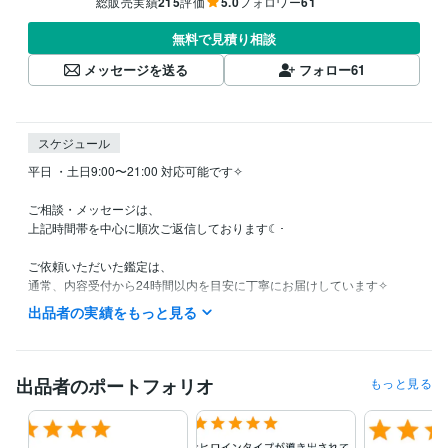
総販売実績
215
評価
5.0
フォロワー
61
無料で見積り相談
メッセージを送る
フォロー
61
スケジュール
平日 ・土日9:00〜21:00 対応可能です✧

ご相談・メッセージは、

上記時間帯を中心に順次ご返信しております☾･

ご依頼いただいた鑑定は、

通常、内容受付から24時間以内を目安に丁寧にお届けしています✧

長くお時間をいただく鑑定もございますので、商品のお届け日数をご覧
出品者の実績をもっと見る
くださいね。

おひとりおひとりの想いや状況を大切に読み解いているため、

内容により少しお時間をいただく場合もございます。

出品者のポートフォリオ
もっと見る
その際も、24時間以内には一度ご連絡しておりますので、

安心してお待ちいただけますと幸いです✶˚
