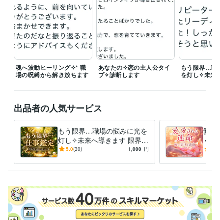
深夜帯にいただいたご相談は、

翌日以降に順次ご返信いたします☾･。
経験職種
マーケティング / 商品企画・開発
経験年数 : 3年
事務・ビジネスサポート / 事務（一般事務）
経験年数 : 13年
ライフスタイル・その他 / 占い師
経験年数 : 15年
魂へ波動ヒーリング✧* 職
あなたの✧恋の主人公タイ
もう限界…職
場の呪縛から解き放ちます
プ✧診断します
を灯し✧未来
受賞歴
ココナラ プラチナランク
出品者の人気サービス
ビジネス・クリエイティブツール
WordPress:0年
Excel:15年
Google サイト:1年
Google スプレッドシート:3年
もう限界…職場の悩みに光を
PowerPoint:2年
Word:10年
Shopify:2年
愛し
灯し✧未来へ導きます 限界の
く波
freee:1年
弥生会計:3年
ChatGPT:0年
Midjourney:0年
不安を希望に変え未来を選べ
を％
Adobe Photoshop:0年
5.0
(30)
CapCut:0年
iMovie:0年
1,000
Canva:2年
円
5.0
るタロット鑑定･:*
され度
AutoCAD:2年
得意分野
占い
ご縁の継ぎ手⋆魂をつなぐ占い
占い