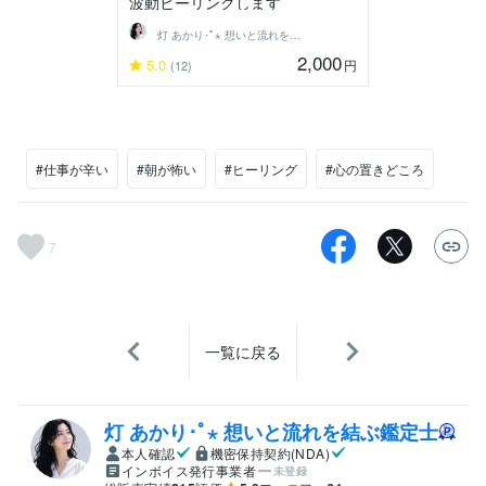
波動ヒーリングします
灯 あかり･ﾟ⋆ 想いと流れを結ぶ鑑定士
2,000
5.0
円
(12)
#仕事が辛い
#朝が怖い
#ヒーリング
#心の置きどころ
7
一覧に戻る
灯 あかり･ﾟ⋆ 想いと流れを結ぶ鑑定士
本人確認
機密保持契約(NDA)
インボイス発行事業者
未登録