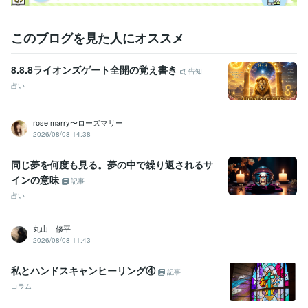
このブログを見た人にオススメ
8.8.8ライオンズゲート全開の覚え書き
告知
占い
rose marry〜ローズマリー
2026/08/08 14:38
同じ夢を何度も見る。夢の中で繰り返されるサ
インの意味
記事
占い
丸山 修平
2026/08/08 11:43
私とハンドスキャンヒーリング④
記事
コラム