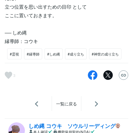
立つ位置を思い出すための目印 として
ここに置いておきます。
── しめ縄
縁導師：コウキ
#霊視
#縁導師
#しめ縄
#成り立ち
#神世の成り立ち
3
一覧に戻る
しめ縄 コウキ ソウルリーディング
本人確認
機密保持契約(NDA)