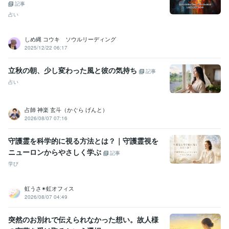
記事
占い
しめ縄 コウキ ソウルリーディング
2025/12/22 06:17
立秋の朝、少し変わった風と彼の気持ち
記事
占い
占師 神楽 玄斗（かぐら げんと）
2026/08/07 07:16
守護霊を科学的に視る方法とは？｜守護霊視を
ニューロンからやさしく学ぶ
記事
学び
虹うさ✴︎虹オフィス
2026/08/07 04:49
突然のお別れで伝えられなかった想い。故人様