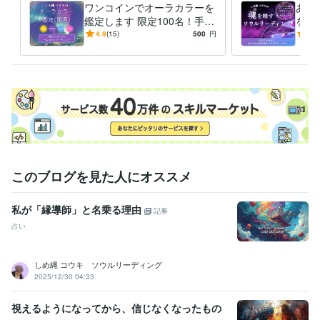
ワンコインでオーラカラーを
あな
鑑定します 限定100名！手軽
をお
にカラーだけを知りたい方向
あな
4.9
(15)
500
円
5.0
け
ジで
このブログを見た人にオススメ
私が「縁導師」と名乗る理由
記事
占い
しめ縄 コウキ ソウルリーディング
2025/12/30 04:33
視えるようになってから、信じなくなったもの