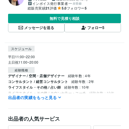
インボイス発行事業者
未登録
総販売実績
21
評価
5.0
フォロワー
5
無料で見積り相談
メッセージを送る
フォロー
5
スケジュール
平日11:00~22:00

土日祝11:00~20:00
経験職種
デザイナー / 空間・店舗デザイナー
経験年数 : 4年
コンサルタント / 経営コンサルタント
経験年数 : 2年
ライフスタイル・その他 / 占い師
経験年数 : 10年
ライフスタイル・その他 / カウンセラー・コーチ
経験年数 : 10年
出品者の実績をもっと見る
ライフスタイル・その他 / アドバイザー
経験年数 : 2年
出品者の人気サービス