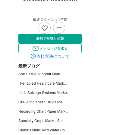
最終ログイン：
1年前
無料で見積り相談
メッセージを送る
依頼方法について
最新ブログ
Soft Tissue Allograft Mark...
IT-enabled Healthcare Mark...
Limb Salvage Systems Marke...
Oral Antidiabetic Drugs Ma...
Recording Chart Paper Mark...
Specialty Crops Market Siz...
Global Humic Acid Water So...