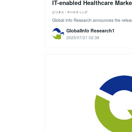
IT-enabled Healthcare Marke
ビジネス・マーケティング
Global Info Research announces the releas
GlobalInfo Research1
2025/07/21 02:38