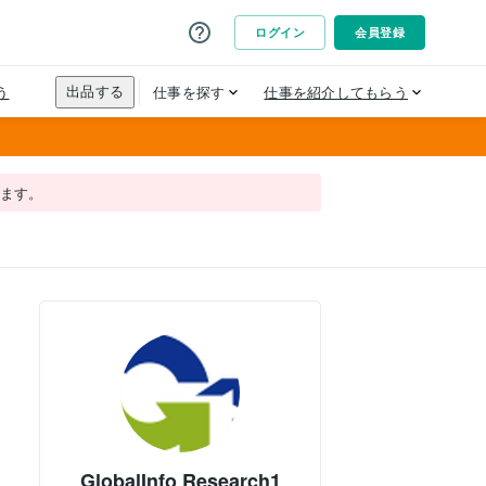
れます。
GlobalInfo Research1