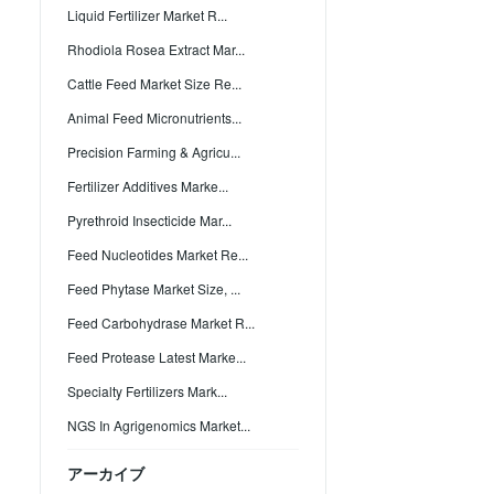
Liquid Fertilizer Market R...
Rhodiola Rosea Extract Mar...
Cattle Feed Market Size Re...
Animal Feed Micronutrients...
Precision Farming & Agricu...
Fertilizer Additives Marke...
Pyrethroid Insecticide Mar...
Feed Nucleotides Market Re...
Feed Phytase Market Size, ...
Feed Carbohydrase Market R...
Feed Protease Latest Marke...
Specialty Fertilizers Mark...
NGS In Agrigenomics Market...
アーカイブ