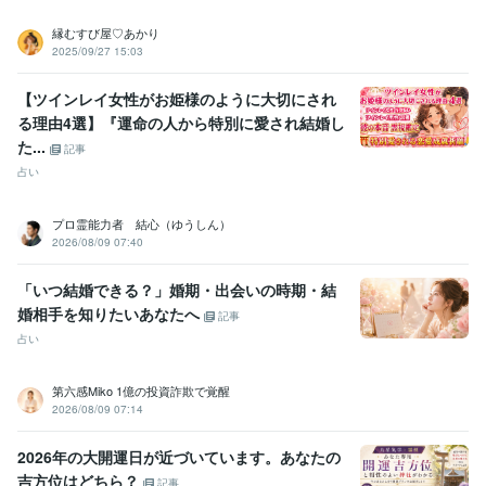
縁むすび屋♡あかり
2025/09/27 15:03
【ツインレイ女性がお姫様のように大切にされ
る理由4選】『運命の人から特別に愛され結婚し
た...
記事
占い
プロ霊能力者 結心（ゆうしん）
2026/08/09 07:40
「いつ結婚できる？」婚期・出会いの時期・結
婚相手を知りたいあなたへ
記事
占い
第六感Miko 1億の投資詐欺で覚醒
2026/08/09 07:14
2026年の大開運日が近づいています。あなたの
吉方位はどちら？
記事