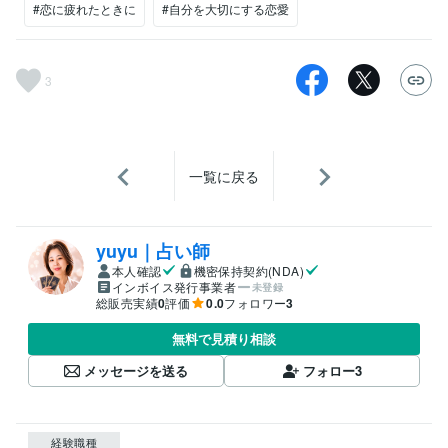
#恋に疲れたときに
#自分を大切にする恋愛
3
一覧に戻る
yuyu｜占い師
本人確認
機密保持契約(NDA)
インボイス発行事業者
未登録
総販売実績
0
評価
0.0
フォロワー
3
無料で見積り相談
メッセージを送る
フォロー
3
経験職種