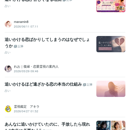
占い
manamin8
2026/06/11 07:11
追いかける恋ばかりしてしまうのはなぜでしょ
うか
記事
占い
れお｜復縁・恋愛霊視の案内人
2026/05/29 09:46
追いかけるほど遠ざかる恋の本当の仕組み
記事
占い
霊視鑑定 アキラ
2026/04/27 01:52
あんなに追いかけていたのに、手放したら現れ