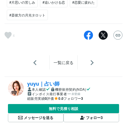
#片思いの苦しみ
#追いかける恋
#恋愛に疲れた
#斎彼方の月光タロット
4
一覧に戻る
yuyu｜占い師
本人確認
機密保持契約(NDA)
インボイス発行事業者
未登録
総販売実績
0
評価
0.0
フォロワー
3
無料で見積り相談
メッセージを送る
フォロー
3