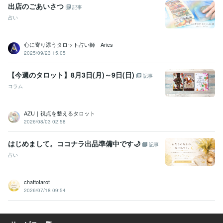
出店のごあいさつ
記事
占い
心に寄り添うタロット占い師 Aries
2025/09/23 15:05
【今週のタロット】8月3日(月)～9日(日)
記事
コラム
AZU｜視点を整えるタロット
2026/08/03 02:58
はじめまして。ココナラ出品準備中です🌙
記事
占い
chattotarot
2026/07/18 09:54