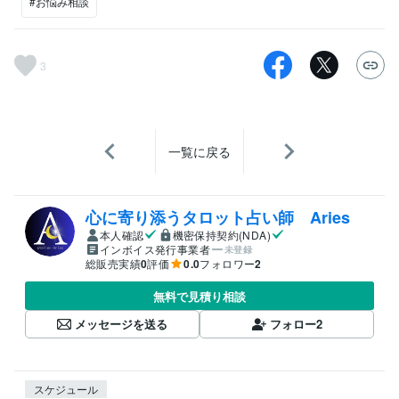
#お悩み相談
3
一覧に戻る
心に寄り添うタロット占い師 Aries
本人確認
機密保持契約(NDA)
インボイス発行事業者
未登録
総販売実績
0
評価
0.0
フォロワー
2
無料で見積り相談
メッセージを送る
フォロー
2
スケジュール