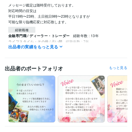
メッセージ鑑定は随時受付しております。

対応時間の目安は

平日19時〜23時、土日祝日9時〜23時となりますが

可能な限り臨機応変に対応致します。
経験職種
金融専門職 / ディーラー・トレーダー
経験年数 : 13年
ライフスタイル・その他 / 占い師
経験年数 : 7年
出品者の実績をもっと見る
ライフスタイル・その他 / カウンセラー・コーチ
経験年数 : 6年
資格・検定
一種証券外務員
取得年 : 2021年
出品者のポートフォリオ
もっと見る
損害保険募集人
取得年 : 2012年
生命保険募集人
取得年 : 2012年
日商簿記検定2級
取得年 : 1986年
ビジネス・クリエイティブツール
Wix:7年
ペライチ:7年
Excel:20年
Google スプレッドシート:2年
Numbers:5年
PowerPoint:20年
Word:20年
BASE:7年
STORES:3年
Google Analytics:20年
ChatGPT:1年
Lightroom:1年
CapCut:3年
iMovie:3年
VLLO:0年
Canva:3年
CLIP STUDIO PAINT:7年
得意分野