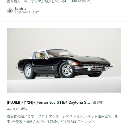
置き換え 等アオシマが輸入しているBEEMAXのM3で...
Satoh_c
2025/10/17 19:47
[FUJIMI]×[1/24]×[Ferrari 365 GTB/4 Daytona S...
記事
エンタメ・趣味
過去作の紹介です・フジミ エンスージアストモデル キット組み立て・加
工+全塗装・省略されている窓枠などを追加加工・エンブ...