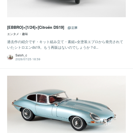
[EBBRO]×[1/24]×[Citroën DS19]
記事
エンタメ・趣味
過去作の紹介です・キット組み立て・素組+全塗装エブロから発売されて
いたシトロエンds19。もう再販はないのでしょうか？d...
Satoh_c
2026/07/25 18:59