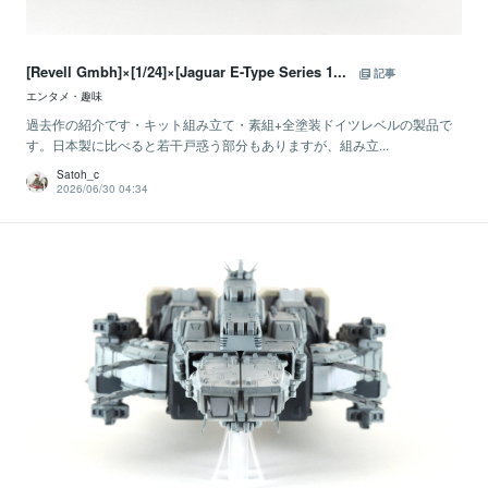
[Revell Gmbh]×[1/24]×[Jaguar E-Type Series 1...
記事
エンタメ・趣味
過去作の紹介です・キット組み立て・素組+全塗装ドイツレベルの製品で
す。日本製に比べると若干戸惑う部分もありますが、組み立...
Satoh_c
2026/06/30 04:34