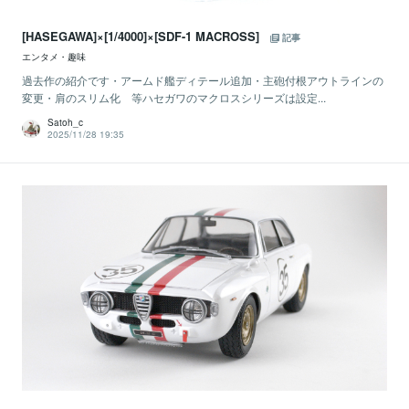
[HASEGAWA]×[1/4000]×[SDF-1 MACROSS]
記事
エンタメ・趣味
過去作の紹介です・アームド艦ディテール追加・主砲付根アウトラインの
変更・肩のスリム化 等ハセガワのマクロスシリーズは設定...
Satoh_c
2025/11/28 19:35