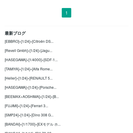
1
最新ブログ
[EBBRO]×[1/24]×[Citroën DS...
[Revell Gmbh]×[1/24]×[Jagu...
[HASEGAWA]×[1/4000]×[SDF-1...
[TAMIYA]×[1/24]×[Alfa Rome...
[Heller]×[1/24]×[RENAULT 5...
[HASEGAWA]×[1/24]×[Porsche...
[BEEMAX×AOSHIMA]×[1/24]×[B...
[FUJIMI]×[1/24]×[Ferrari 3...
[SMP24]×[1/24]×[Dino 308 G...
[BANDAI]×[1/1700]×[EXモデル ホ...