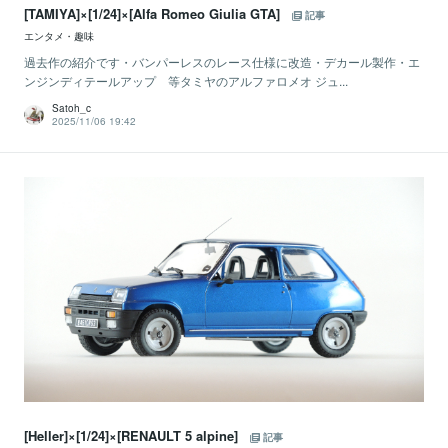
[TAMIYA]×[1/24]×[Alfa Romeo Giulia GTA]
記事
エンタメ・趣味
過去作の紹介です・バンパーレスのレース仕様に改造・デカール製作・エ
ンジンディテールアップ 等タミヤのアルファロメオ ジュ...
Satoh_c
2025/11/06 19:42
[Heller]×[1/24]×[RENAULT 5 alpine]
記事