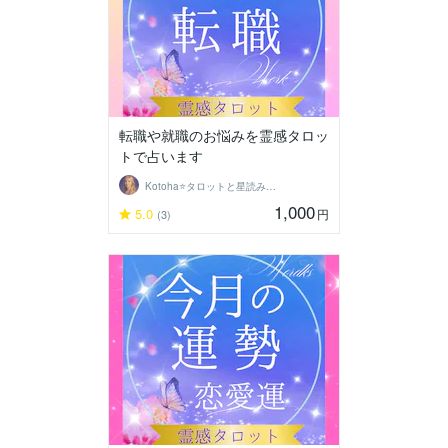
転職や就職のお悩みを霊感タロッ
トで占います
Kotoha⭐タロットと星読みの鑑定師
1,000
5.0
円
(3)