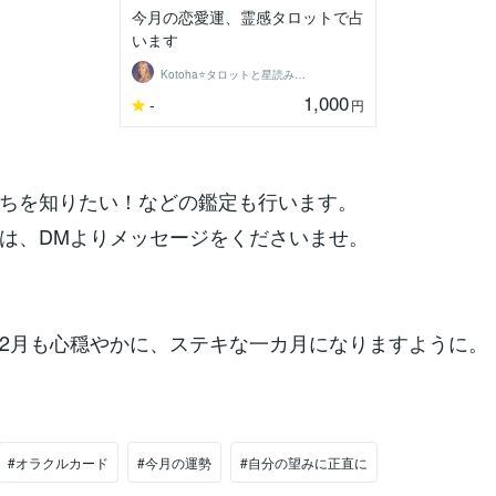
今月の恋愛運、霊感タロットで占
います
Kotoha⭐タロットと星読みの鑑定師
1,000
-
円
ちを知りたい！などの鑑定も行います。
は、DMよりメッセージをくださいませ。
2月も心穏やかに、ステキな一カ月になりますように。
#オラクルカード
#今月の運勢
#自分の望みに正直に