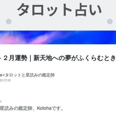
ト２月運勢｜新天地への夢がふくらむと
oha⭐タロットと星読みの鑑定師
30 07:09
。
星読みの鑑定師、Kotohaです。