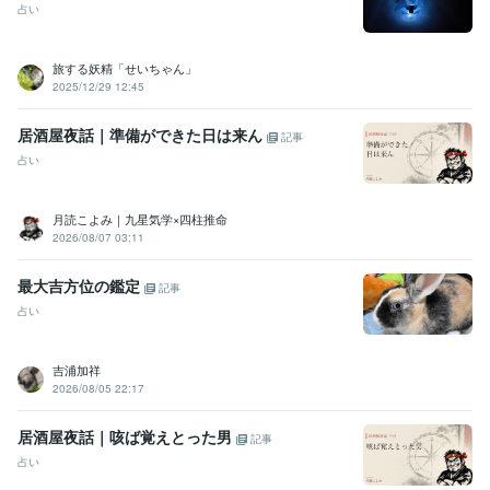
占い
旅する妖精「せいちゃん」
2025/12/29 12:45
居酒屋夜話｜準備ができた日は来ん
記事
占い
月読こよみ｜九星気学×四柱推命
2026/08/07 03:11
最大吉方位の鑑定
記事
占い
吉浦加祥
2026/08/05 22:17
居酒屋夜話｜咳ば覚えとった男
記事
占い