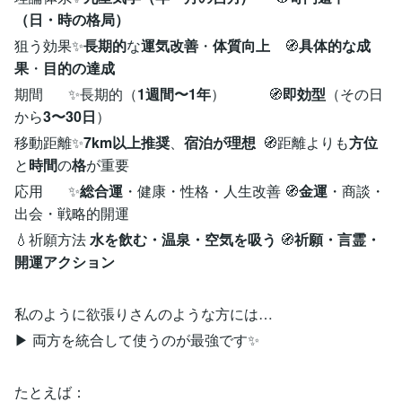
（日・時の格局）
狙う効果✨
長期的
な
運気改善
・
体質向上
🧭
具体的な成
果
・
目的の達成
期間 ✨長期的（
1週間〜1年
） 🧭
即効型
（その日
から
3〜30日
）
移動距離✨
7km以上推奨
、
宿泊が理想
🧭距離よりも
方位
と
時間
の
格
が重要
応用 ✨
総合運
・健康・性格・人生改善 🧭
金運
・商談・
出会・戦略的開運
💧祈願方法
水を飲む・温泉・空気を吸う
🧭
祈願・言霊・
開運アクション
私のように欲張りさんのような方には…
▶ 両方を統合して使うのが最強です✨
たとえば：