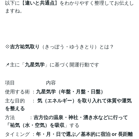
以下に【
違いと共通点
】をわかりやすく整理してお伝えし
ますね。
💠
吉方祐気取り
（きっぽう・ゆうきとり）とは？
📌主に「
九星気学
」に基づく開運行動です
項目 内容
使用する術 ：
九星気学（年盤・月盤・日盤）
主な目的 ：
気（エネルギー）を取り入れて体質や運気
を整える
方法 ：
吉方位の温泉・神社・湧き水などに行って
「祐気（水・空気）を吸収
」する
タイミング ：
年・月・日で選ぶ／基本的に宿泊 or 長距離