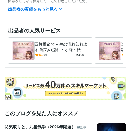
内容をしっかり拝見したうえでお返ししたいため、

少しお時間をいただく場合がございます。

出品者の実績をもっと見る
どうかご理解いただけますと幸いです

ご縁を大切に、心を込めてお応えさせていただきます。

出品者の人気サービス
四柱推命で人生の流れ知れま
進む
す 運気の流れ・才能・転機
魂の
を丁寧に鑑定します
示す
5.0
(8)
2,000
円
5.0
の羅
経験職種
ライフスタイル・その他 / 占い師
経験年数 : 4年
ライフスタイル・その他 / 講師・インストラクター
経験年数 : 4年
ライフスタイル・その他 / カウンセラー・コーチ
経験年数 : 4年
職歴
伝蜜ヒーリング＆占術オフィス（個人事業）
1999年3月 ~ 現在
20
20年3月 ~ 現在
このブログを見た人にオススメ
祐気取りと、九星気学（2026年陽遁）
記事