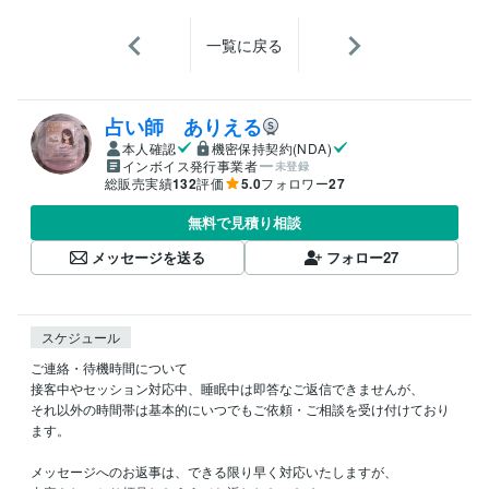
一覧に戻る
占い師 ありえる
本人確認
機密保持契約(NDA)
インボイス発行事業者
未登録
総販売実績
132
評価
5.0
フォロワー
27
無料で見積り相談
メッセージを送る
フォロー
27
スケジュール
ご連絡・待機時間について

接客中やセッション対応中、睡眠中は即答なご返信できませんが、

それ以外の時間帯は基本的にいつでもご依頼・ご相談を受け付けており
ます。

メッセージへのお返事は、できる限り早く対応いたしますが、
