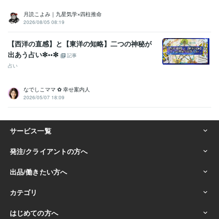
月読こよみ｜九星気学×四柱推命
2026/08/05 08:19
【西洋の直感】と【東洋の知略】二つの神秘が
出あう占い✼••✼
記事
占い
なでしこママ ✿ 幸せ案内人
2026/05/07 18:09