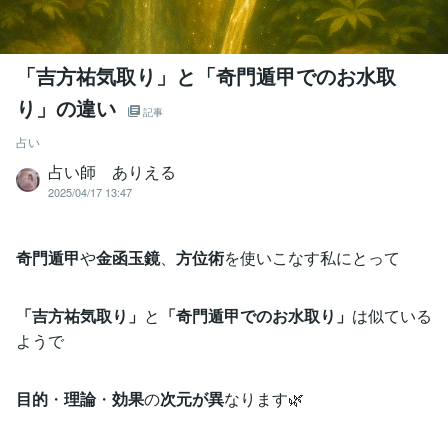
「吉方祐気取り」と「奇門遁甲でのお水取
り」の違い
記事
占い
占い師 ありえる
2025/04/17 13:47
奇門遁甲
や
金函玉鏡
、
方位術
を使いこなす私にとって
「吉方祐気取り」
と
「奇門遁甲でのお水取り」
は似ている
ようで
目的
・
理論
・
効果
の
次元が異
なります🌿