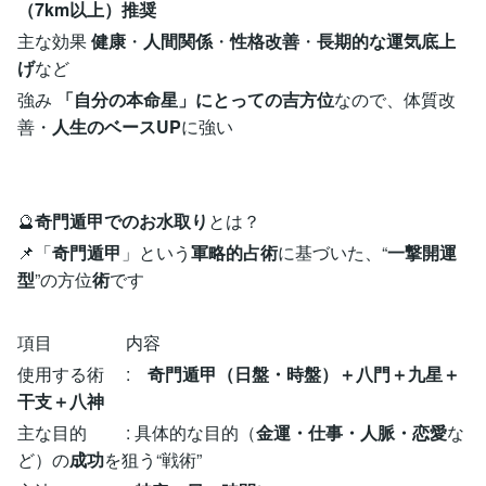
（7km以上）推奨
主な効果
健康
・
人間関係
・
性格改善
・
長期的な運気底上
げ
など
強み
「自分の本命星」にとっての吉方位
なので、体質改
善・
人生のベースUP
に強い
🔮
奇門遁甲でのお水取り
とは？
📌「
奇門遁甲
」という
軍略的占術
に基づいた、“
一撃開運
型
”の方位
術
です
項目 内容
使用する術 :
奇門遁甲（日盤・時盤）＋八門＋九星＋
干支＋八神
主な目的 : 具体的な目的（
金運・仕事・人脈・恋愛
な
ど）の
成功
を狙う“戦術”