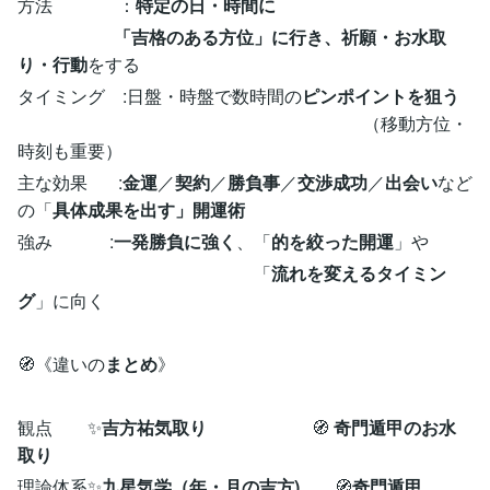
方法 ：
特定の日・時間に
「吉格のある方位」に行き、祈願・お水取
り・行動
をする
タイミング :日盤・時盤で数時間の
ピンポイントを狙う
（移動方位・
時刻も重要）
主な効果 :
金運
／
契約
／
勝負事
／
交渉成功
／
出会い
など
の「
具体成果を出す」開運術
強み :
一発勝負に強く
、「
的を絞った開運
」や
「
流れを変えるタイミン
グ
」に向く
🧭《違いの
まとめ
》
観点 ✨
吉方祐気取り
🧭
奇門遁甲のお水
取り
理論体系✨
九星気学（年・月の吉方)
🧭
奇門遁甲