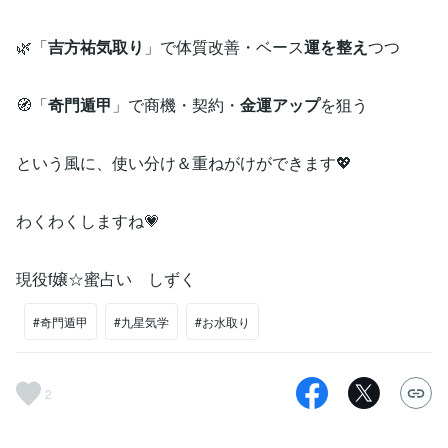
🌿「
吉方祐気取り
」で体質改善・ベース
運を整え
つつ
🧭「
奇門遁甲
」で商機・契約・
金運アップ
を狙う
という風に、使い分け＆重ねがけができます💖
わくわくしますね💗
現役f嬢☆蜜占い しずく
#奇門遁甲
#九星気学
#お水取り
2