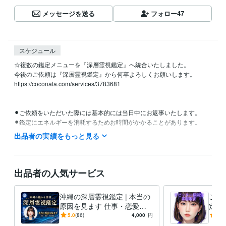
メッセージを送る
フォロー
47
スケジュール
☆複数の鑑定メニューを『深層霊視鑑定』へ統合いたしました。

今後のご依頼は『深層霊視鑑定』から何卒よろしくお願いします。

https://coconala.com/services/3783681

⚫︎ご依頼をいただいた際には基本的には当日中にお返事いたします。

⚫︎鑑定にエネルギーを消耗するためお時間がかかることがあります。

（ご依頼から3日ほどのお時間を頂戴する可能性があります）

出品者の実績をもっと見る
⚫︎ご依頼の混み具合によりお時間をいただくことがあります故ご理解く
ださい。

出品者の人気サービス
経験職種
ライフスタイル・その他 / 占い師
経験年数 : 5年
沖縄の深層霊視鑑定 | 本当の
ご縁
原因を見ます 仕事・恋愛・
定☆
人間関係・子宝の本当の原因
事・
5.0
(86)
4,000
円
5.0
を読み解きます
宝、