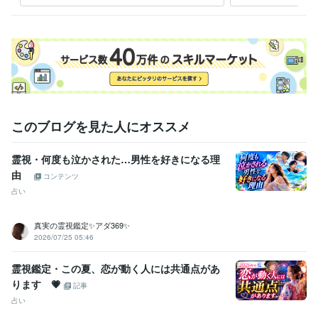
ます
このブログを見た人にオススメ
霊視・何度も泣かされた…男性を好きになる理
由
コンテンツ
占い
真実の霊視鑑定✨アダ369✨
2026/07/25 05:46
霊視鑑定・この夏、恋が動く人には共通点があ
ります 💗
記事
占い