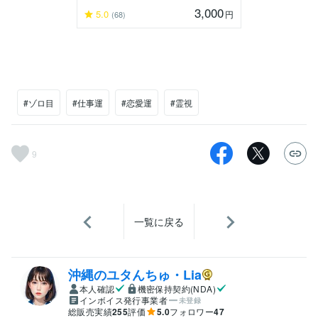
3,000
5.0
円
(68)
#ゾロ目
#仕事運
#恋愛運
#霊視
9
一覧に戻る
沖縄のユタんちゅ・Lia
本人確認
機密保持契約(NDA)
インボイス発行事業者
未登録
総販売実績
255
評価
5.0
フォロワー
47