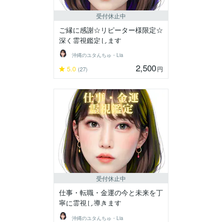
受付休止中
ご縁に感謝☆リピーター様限定☆
深く霊視鑑定します
沖縄のユタんちゅ・Lia
2,500
5.0
円
(27)
受付休止中
仕事・転職・金運の今と未来を丁
寧に霊視し導きます
沖縄のユタんちゅ・Lia