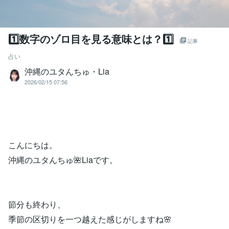
1️⃣数字のゾロ目を見る意味とは？1️⃣
記事
占い
沖縄のユタんちゅ・Lia
2026/02/15 07:56
こんにちは。
沖縄のユタんちゅ🌺Liaです。
節分も終わり、
季節の区切りを一つ越えた感じがしますね🌸