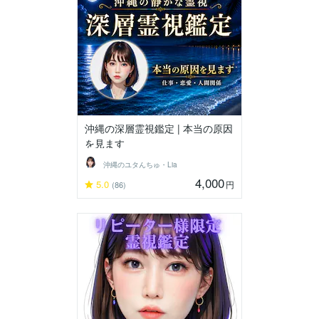
沖縄の深層霊視鑑定 | 本当の原因
を見ます
沖縄のユタんちゅ・Lia
4,000
5.0
円
(86)