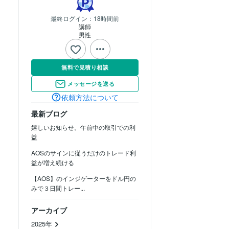
最終ログイン：
18時間前
講師
男性
無料で見積り相談
メッセージを送る
依頼方法について
最新ブログ
嬉しいお知らせ。午前中の取引での利
益
AOSのサインに従うだけのトレード利
益が増え続ける
【AOS】のインジゲーターをドル円の
みで３日間トレー...
アーカイブ
2025年