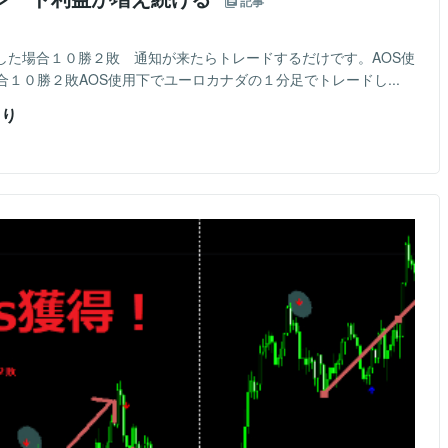
記事
ドした場合１０勝２敗 通知が来たらトレードするだけです。AOS使
１０勝２敗AOS使用下でユーロカナダの１分足でトレードし...
より