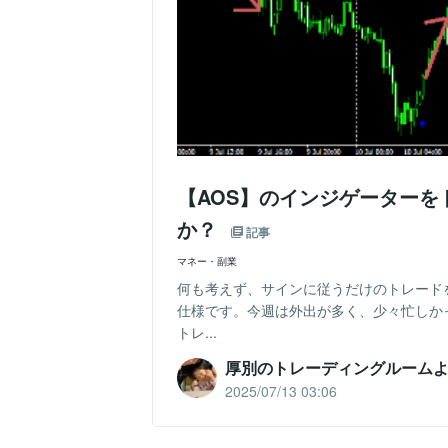
【AOS】のインジゲーター
か？
記事
マネー・副業
何も考えず、サインに従うだけのトレード
仕様です。今週は外出が多く、少々忙しか
トレ...
厚別のトレーディングルーム
2025/07/13 03:06