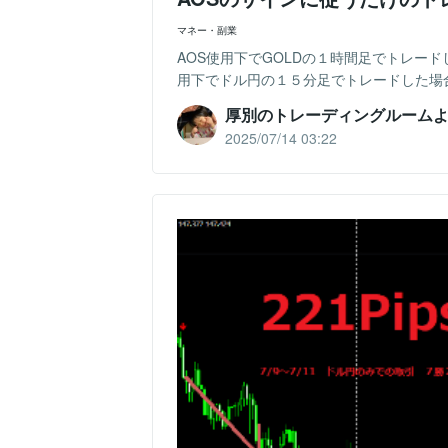
マネー・副業
AOS使用下でGOLDの１時間足でトレー
用下でドル円の１５分足でトレードした場合
厚別のトレーディングルーム
2025/07/14 03:22