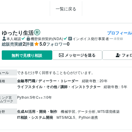
一覧に戻る
ゆったり生活
プロフィール
本人確認
機密保持契約(NDA)
インボイス発行事業者
未登録
2
5.0
0
総販売実績
評価
フォロワー
メッセージを送る
フォ
無料で見積り相談
ュール
できるだけ早く回答することを心がけています。
金融専門職 / ディーラー・トレーダー
経験年数 : 20年
職種
ライフスタイル・その他 / 講師・インストラクター
経験年数 : 5年
Python:5年
C++:10年
ミング言
ムワーク
生成AI活用・開発・制作
機械学習, データ分析, MT5環境構築
分野
IT相談・システム開発
MT5/MQL5、Python連携