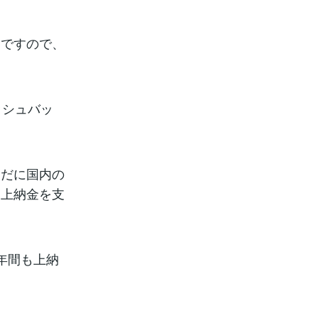
金ですので、
ッシュバッ
。
まだに国内の
に上納金を支
年間も上納
）