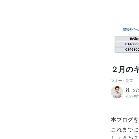
２月の
マネー・副業
ゆっ
2025/02/
本ブログを
これまでに
しょうか？