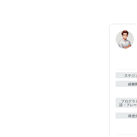
スケジ
経験
プログラ
語・フレー
得意