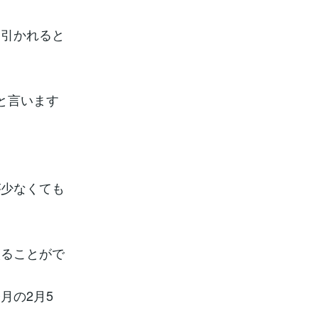
し引かれると
と言います
が少なくても
取ることがで
月の2月5