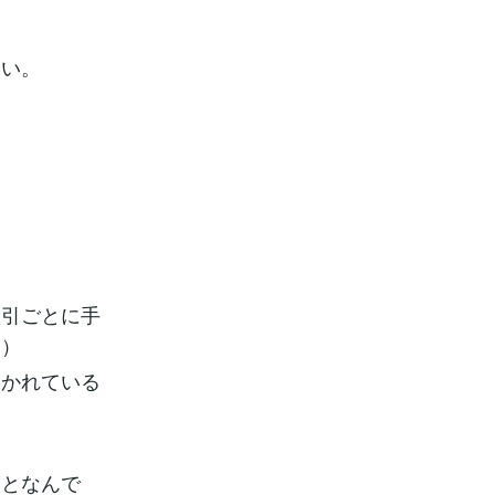
さい。
取引ごとに手
す）
引かれている
ことなんで