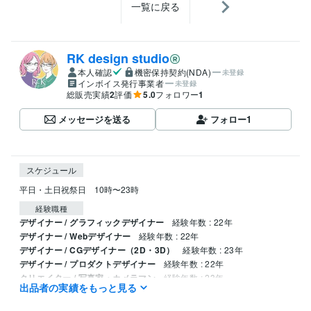
一覧に戻る
RK design studio
本人確認
機密保持契約(NDA)
未登録
インボイス発行事業者
未登録
総販売実績
2
評価
5.0
フォロワー
1
メッセージを送る
フォロー
1
スケジュール
平日・土日祝祭日　10時〜23時
経験職種
デザイナー / グラフィックデザイナー
経験年数 : 22年
デザイナー / Webデザイナー
経験年数 : 22年
デザイナー / CGデザイナー（2D・3D）
経験年数 : 23年
デザイナー / プロダクトデザイナー
経験年数 : 22年
クリエイター / 写真家・カメラマン
経験年数 : 23年
出品者の実績をもっと見る
資格・検定