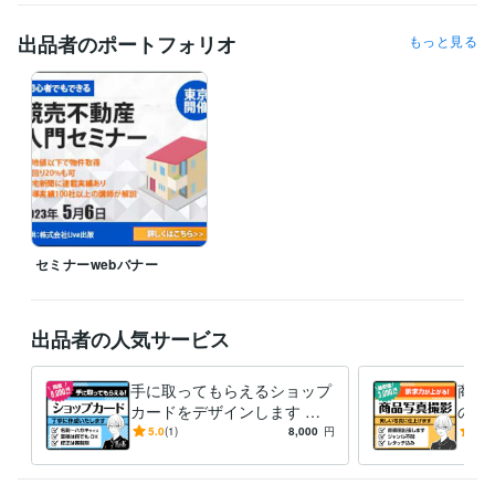
総合旅行業務取扱管理者
取得年 : 1991年
硬筆書写検定
取得年 : 2024年
出品者のポートフォリオ
もっと見る
ビジネス・クリエイティブツール
Adobe Photoshop:28年
Lightroom:28年
Adobe Illustrator:28年
Adobe InDesign:22年
Excel:30年
Google スプレッドシート:15年
Google ドキュメント:15年
カラーミーショップ:13年
iMovie:15年
Canva:1年
Dreamweaver:22年
Figma:1年
CLIP STUDIO PAINT:4年
Procreate:4年
ペイントツールSAI:8年
Adobe Fresco:5年
ComicStudio:13年
Adobe Audition:6年
得意分野
セミナーwebバナー
デザイン制作
印刷物全般
webデザイン
写真撮影
芸能 行政 企業
デザイン制作
ブックデザイン、フライヤー、グッズ
出品者の人気サービス
学歴
武蔵野美術大学短期大学部
1998年3月 ~ 2001年2月
東京デザイナー・アカデミー
手に取ってもらえるショップ
1985年3月 ~ 1987年2月
商品
カードをデザインします 印
の写
語学力
刷納品までサポートできま
チ込
5.0
(1)
8,000
円
5.0
英語
日常会話レベル
す！
撮影