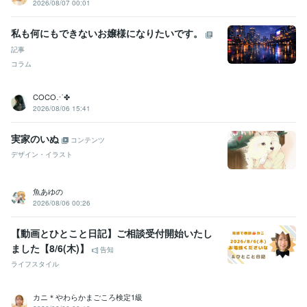
2026/08/07 00:01
私も何にもできないお嬢様になりたいです。
記事
コラム
COCO⋰✤
2026/08/06 15:41
実家のいぬ
コンテンツ
デザイン・イラスト
魚あゆの
2026/08/06 00:26
【動画とひとこと日記】ご相談受付開始いたし
ました【8/6(木)】
告知
ライフスタイル
カニ＊やわらかまごころ検定1級