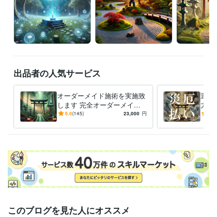
と目標達成の開運術」
「土地の浄化と神聖な空間づくりの実践法」
「神社と日常を結ぶ祈りの実践と秘訣」
「月の満ち欠けに合わせた
願い事の秘訣」
「運気を好転させる祝詞とエネルギーワークの実
践」
「恋愛・家庭運を高める祝詞と祈願の極意」
資格・検定
メンタルケア心理士
取得年 : 2013年
認定スピリチュアルカウンセラー
取得年 : 2009年
出品者の人気サービス
得意分野
オーダーメイド施術を実施致
運気
占い
神事・霊視・波動修正・スピリチュアル
します 完全オーダーメイド
力な
の特別商品となります
った
5.0
(145)
23,000
円
5.0
く。
このブログを見た人にオススメ