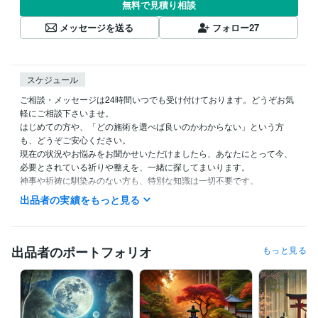
無料で見積り相談
メッセージを送る
フォロー
27
スケジュール
ご相談・メッセージは24時間いつでも受け付けております。どうぞお気
軽にご相談下さいませ。

はじめての方や、「どの施術を選べば良いのかわからない」という方
も、どうぞご安心ください。

現在の状況やお悩みをお聞かせいただけましたら、あなたにとって今、
必要とされている祈りや整えを、一緒に探してまいります。

神事や祈祷に馴染みのない方も、特別な知識は一切不要です。

どんな小さなお悩みでも大丈夫ですので、お気軽にお声かけくださいま
出品者の実績をもっと見る
せ。

あなたの人生の流れが少しでも穏やかに整ってゆくよう、心を込めて向
き合ってまいります。
出品者のポートフォリオ
もっと見る
経験職種
ライフスタイル・その他 / 占い師
経験年数 : 15年
受賞歴
「日々の生活に取り入れる浄化と祓いの技術」
「新年を迎える祈祷