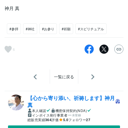
神月 真
#参拝
#神社
#お参り
#祈願
#スピリチュアル
6
一覧に戻る
【心から寄り添い、祈祷します】神月
真
本人確認
機密保持契約(NDA)
インボイス発行事業者
未登録
総販売実績
364
評価
5.0
フォロワー
27