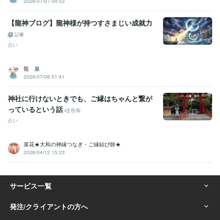
2026/07/07 04:53
【龍神ブログ】龍神様が持つすさまじい成就力
記事
占い
龍 泉
2026/07/06 01:41
神社に行けないときでも、ご縁はちゃんと繋が
っているという話
告知
占い
菜花★大和の神縁つなぎ・ご縁結び師★
2026/04/12 15:23