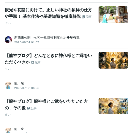
観光や初詣に向けて。正しい神社の参拝の仕方
や手順！ 基本作法や基礎知識を徹底解説
記事
占い
新施術公開→≪相手意識強制変化≫◆星桜龍
2025/09/04 01:07
【龍神ブログ】どんなときに神仏様とご縁をい
ただくべきか
記事
占い
龍 泉
2026/07/08 06:25
【龍神ブログ】龍神様とご縁をいただいた方
の、その後
記事
占い
龍 泉