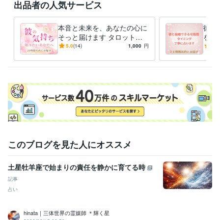
出品者の人気サービス
得意分野
占い
夢占い:
霊感
タロット
本音と未来を、あなたの心に
彼と
そっと届けます タロットと
を霊
語学力
直感で届ける、彼の本音から
る時
5.0
(14)
1,000
円
5.0
英語
日常会話レベル
始まる恋の奇跡
える【
このブログを見た人にオススメ
土星牡羊座で始まりの責任を静かに育てる時
記事
占い
hinata｜三体世界の霊媒師 ＊輝く星