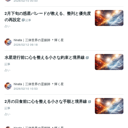
2026/02/15 00:50
2月下旬の惑星パレードが教える、整列と優先度
の再設定
記事
占い
hinata｜三体世界の霊媒師 ＊輝く星
2026/02/12 09:18
水星逆行前に心を整える小さな約束と境界線
記事
占い
hinata｜三体世界の霊媒師 ＊輝く星
2026/02/10 10:53
2月の日食前に心を整える小さな手順と境界線
記事
占い
hinata｜三体世界の霊媒師 ＊輝く星