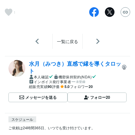
1
一覧に戻る
水月（みつき）直感で縁を導くタロッ
ト
本人確認
機密保持契約(NDA)
インボイス発行事業者
未登録
総販売実績
90
評価
5.0
フォロワー
20
メッセージを送る
フォロー
20
スケジュール
ご依頼は24時間365日、いつでも受け付けています。
