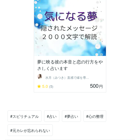
夢に映る彼の本音と恋の行方をや
さしく占います
水月（みつき）直感で縁を導くタロット
500
5.0
円
(5)
#スピリチュアル
#占い
#夢占い
#心の整理
#元カレが忘れられない