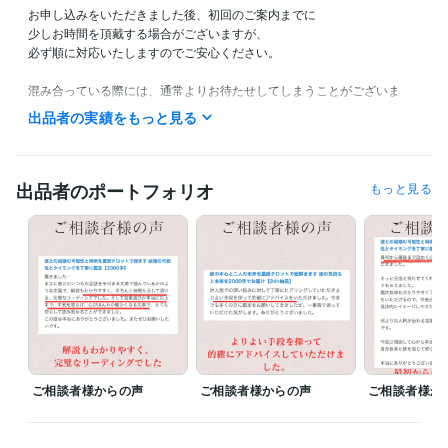
お申し込みをいただきました後、初回のご案内までに

少しお時間を頂戴する場合がございますが、

必ず順に対応いたしますのでご安心ください。

混み合っている際には、通常よりお待たせしてしまうことがございま
す。

出品者の実績をもっと見る
ご返信が深夜や早朝になる場合もございますが、心を込めてお届けいた
します。

出品者のポートフォリオ
もっと見る
あなたとのご縁を大切に、誠実に鑑定させていただきます。

【注意事項】

※ 鑑定前にヒアリングとして追加の質問がある場合がございます。

いつでもお気軽にご連絡くださいね。
経験職種
ライフスタイル・その他 / その他
経験年数 : 3年
ご相談者様からの声
ご相談者様からの声
ご相談者様か
受賞歴
ココナラ　シルバーランク獲得