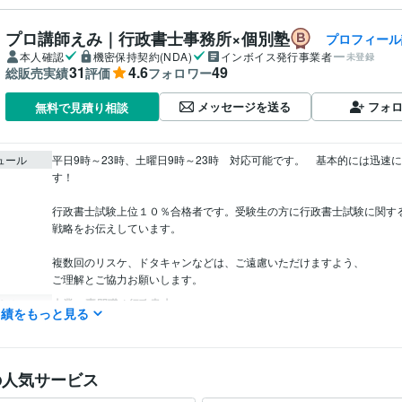
プロ講師えみ｜行政書士事務所×個別塾
プロフィール
本人確認
機密保持契約(NDA)
インボイス発行事業者
未登録
31
4.6
49
総販売実績
評価
フォロワー
メッセージを送る
フォ
無料で見積り相談
ュール
平日9時～23時、土曜日9時～23時　対応可能です。　基本的には迅速
す！

行政書士試験上位１０％合格者です。受験生の方に行政書士試験に関す
戦略をお伝えしています。

複数回のリスケ、ドタキャンなどは、ご遠慮いただけますよう、

士業・専門職 / 行政書士
職種
実績をもっと見る
ライフスタイル・その他 / 講師・インストラクター
経験年数 : 10年
行政書士
取得年 : 2021年
検定
の人気サービス
英語
ビジネスレベル
力