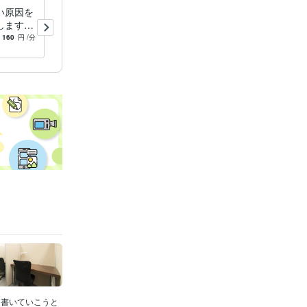
い原因を
受験、資格試験など勉強の相
します
談 承ります 慶應大学、院
プロ講師
卒プロ講師が受験や勉強の悩
160
円
/分
5.0
(4)
4,000
円
談にお答
みを聞きます
て書いていこうと