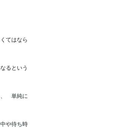
なくてはなら
くなるという
く、 単純に
の中や待ち時