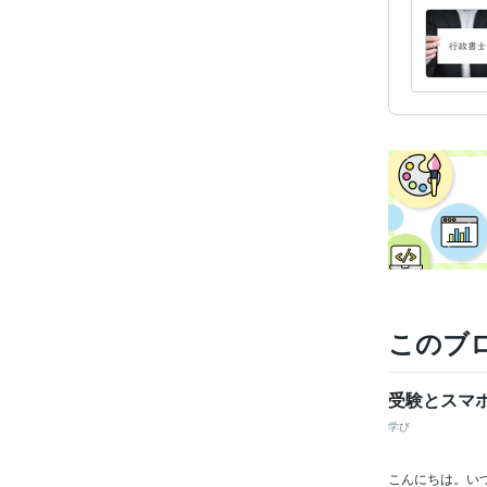
このブ
受験とスマ
学び
こんにちは。い