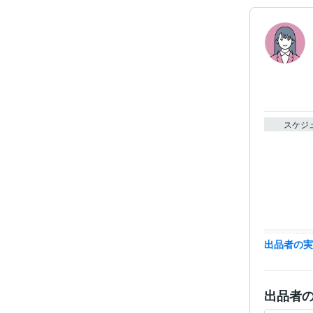
スケジ
経験
出品者の
資格・
出品者
語学