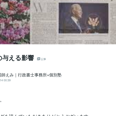
の与える影響
記事
講師えみ｜行政書士事務所×個別塾
14 00:39
。