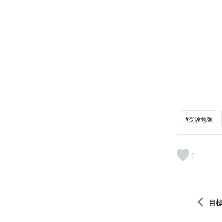
#受験勉強
5
目