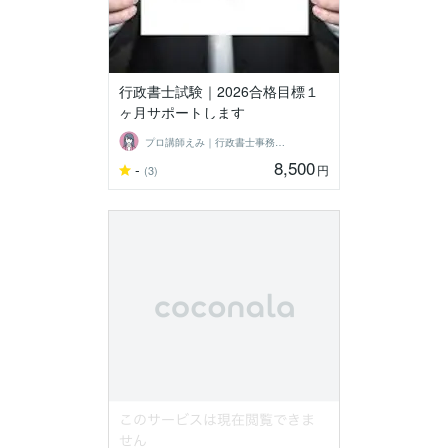
行政書士試験｜2026合格目標１
ヶ月サポートします
プロ講師えみ｜行政書士事務所×個別塾
8,500
-
円
(3)