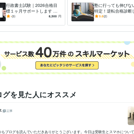
行政書士試験｜2026合格目
塾に行っても伸びな
標１ヶ月サポートします 慶
特定！逆転合格診断
應大学、大学院卒プロ講師が
慶應大学、大学院卒
-
(3)
8,500
円
5.0
(2)
試験に受かるための実力つけ
が中学、大学受験相
ます
えします
ログを見た人にオススメ
ホ
記事
つもブログを読んでいただきありがとうございます。今日は受験生とスマホについ