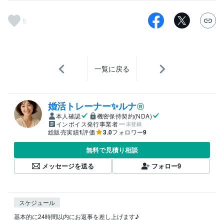
5
一覧に戻る
婚活トレーナー✨ルナ
本人確認
機密保持契約(NDA)
インボイス発行事業者
未登録
総販売実績
1
評価
3.0
フォロワー
9
無料で見積り相談
メッセージを送る
フォロー
9
スケジュール
基本的に24時間以内にお返事を差し上げます♪