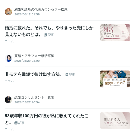
結婚相談所の代表カウンセラー松尾
2026/06/12 01:59
婚活に疲れた。それでも、やりきった先にしか
見えないものとは。
記事
コラム
夏緒＊アラフォー婚活軍師
2026/05/29 03:00
非モテを最短で抜け出す方法。
記事
コラム
恋愛コンサルタント 真希
2026/05/27 10:54
53歳年収100万円の彼が私に教えてくれたこ
と。
記事
コラム