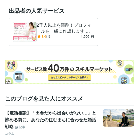
婚活
見た目
清潔感
ファッション
恋愛
メッセージ
連絡
LINE
出品者の人気サービス
会話術
結婚
2千人以上を添削！プロフィ
ールを一緒に作成します 元
婚活アドバイザーが婚活向き
3.0
(1)
1,000
円
のプロフィールに仕上げま
す！
このブログを見た人にオススメ
【電話相談】「田舎だから出会いがない…」と
諦める前に。あなたの住むまちに合わせた婚活
戦略
記事
コラム