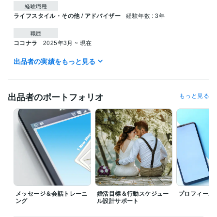
経験職種
ライフスタイル・その他 / アドバイザー
経験年数 : 3年
職歴
ココナラ
2025年3月 ~ 現在
出品者の実績をもっと見る
受賞歴
婚活ブログ
プログラミング言語・フレームワーク
出品者のポートフォリオ
もっと見る
CSS:0年
HTML:0年
ビジネス・クリエイティブツール
WordPress:8年
Excel:8年
Google サイト:8年
Google スプレッドシート:1年
Keynote:1年
Numbers:1年
PowerPoint:8年
Word:8年
ChatGPT:1年
Canva:3年
Figma:0年
得意分野
悩み相談・カウンセリング
恋愛・婚活カウンセリング
目標設定＆婚
活スケジューリング
婚活疲れ＆モチベーションケア
婚活業界
恋愛
マッチングアプリ
結婚
悩み
婚活
婚活支援
メッセージ＆会話トレーニ
婚活目標＆行動スケジュー
プロフィール
婚活ジム
モチベーション
目標設定
ング
ル設計サポート
悩み相談・カウンセリング
メッセージ＆会話のトレーニング
ファッ
ション＆見た目アドバイス