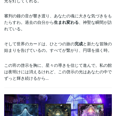
光を灯してくれる。
審判の鐘の音が響き渡り、あなたの魂に大きな気づきをも
たらすわ。過去の自分から
生まれ変わる
、神聖な瞬間が訪
れている。
そして世界のカードは、ひとつの旅の
完成
と新たな冒険の
始まりを告げているの。すべてが繋がり、円環を描く時。
この宵の啓示を胸に、星々の導きを信じて進んで。私の館
は夜明けには消えるけれど、この啓示の光はあなたの中で
ずっと輝き続けるから...