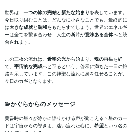
世界は、
一つの旅の完結
と
新たな始まり
を表しています。
今日取り組むことは、どんなに小さなことでも、最終的に
は
大きな成就
と
調和
をもたらすでしょう。世界のエネルギ
ーは全てを繋ぎ合わせ、人生の断片が
意味ある全体
へと統
合されます。
この三枚の流れは、
希望の光
から始まり、
魂の再生
を経
て、
宇宙的な完成
へと至るという、啓示に満ちた一日の旅
路を示しています。この神聖な流れに身を任せることが、
今日のカギとなります。
💫かぐらからのメッセージ
黄昏時の星々が静かに語りかける声が聞こえる？星のカー
ドは宇宙からの導きよ。迷い疲れた心に、
希望
という名の