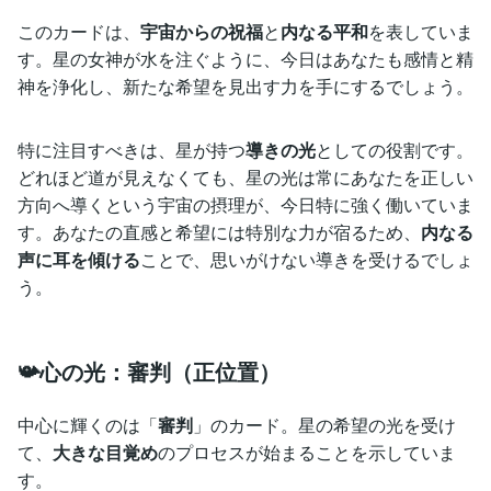
このカードは、
宇宙からの祝福
と
内なる平和
を表していま
す。星の女神が水を注ぐように、今日はあなたも感情と精
神を浄化し、新たな希望を見出す力を手にするでしょう。
特に注目すべきは、星が持つ
導きの光
としての役割です。
どれほど道が見えなくても、星の光は常にあなたを正しい
方向へ導くという宇宙の摂理が、今日特に強く働いていま
す。あなたの直感と希望には特別な力が宿るため、
内なる
声に耳を傾ける
ことで、思いがけない導きを受けるでしょ
う。
📯心の光：審判（正位置）
中心に輝くのは「
審判
」のカード。星の希望の光を受け
て、
大きな目覚め
のプロセスが始まることを示していま
す。