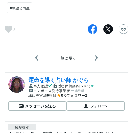
#希望と再生
3
一覧に戻る
運命を導く占い師 かぐら
本人確認
機密保持契約(NDA)
インボイス発行事業者
未登録
総販売実績
0
評価
0.0
フォロワー
2
メッセージを送る
フォロー
2
経験職種
経験年数 : 10年