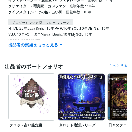
イラストレーター・漫画家 / イラストレーター
クリエイター / 写真家・カメラマン
経験年数 : 10年
ライフスタイル・その他 / 占い師
経験年数 : 10年
プログラミング言語・フレームワーク
HTML:25年
JavaScript:10年
PHP:10年
SQL:10年
VB.NET:10年
VBA:10年
VC++:0年
Visual Basic:10年
MySQL:10年
Oracle Database:0年
出品者の実績をもっと見る
ビジネス・クリエイティブツール
Movabletype:10年
WordPress:25年
Access:10年
Excel:30年
Stable Diffusion:1年
ChatGPT:1年
Perplexity AI:1年
Midjourney:1年
出品者のポートフォリオ
もっと見る
DALL-E:1年
Adobe Photoshop:20年
Lightroom:20年
Adobe Premiere Pro:20年
Vrew:1年
Adobe Illustrator:0年
Canva:1年
Dreamweaver:10年
CLIP STUDIO PAINT:1年
Procreate:1年
Adobe After Effects:25年
Adobe Flash:10年
得意分野
占い
タロット占い
占い
タロット占い鑑定書
タロット逸話シリーズ
日々のタロッ