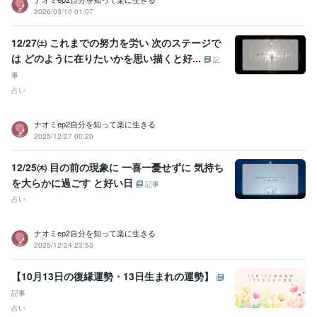
2026/03/10 01:07
12/27㈯ これまでの努力を労い 次のステージで
は どのように在りたいかを思い描くと好...
記
事
占い
ナオミep2自分を知って楽に生きる
2025/12/27 00:20
12/25㈭ 目の前の現象に 一喜一憂せずに 気持ち
を大らかに過ごす と好い日
記事
占い
ナオミep2自分を知って楽に生きる
2025/12/24 23:53
【10月13日の復縁運勢・13日生まれの運勢】
記事
占い