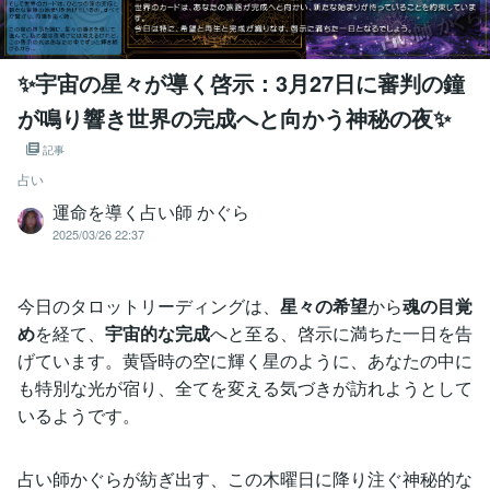
✨宇宙の星々が導く啓示：3月27日に審判の鐘
が鳴り響き世界の完成へと向かう神秘の夜✨
記事
占い
運命を導く占い師 かぐら
2025/03/26 22:37
今日のタロットリーディングは、
星々の希望
から
魂の目覚
め
を経て、
宇宙的な完成
へと至る、啓示に満ちた一日を告
げています。黄昏時の空に輝く星のように、あなたの中に
も特別な光が宿り、全てを変える気づきが訪れようとして
いるようです。
占い師かぐらが紡ぎ出す、この木曜日に降り注ぐ神秘的な