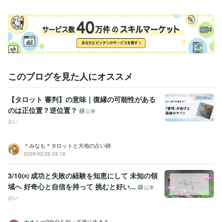
このブログを見た人にオススメ
【タロット 審判】の意味｜復縁の可能性がある
のは正位置？逆位置？
記事
占い
＊みなも＊タロットと大地の占い師
2026/02/26 03:18
3/10㈫ 成功と失敗の経験を知恵にして 未知の領
域へ 好奇心と自信を持って 挑むと好い...
記事
占い
ナオミep2自分を知って楽に生きる