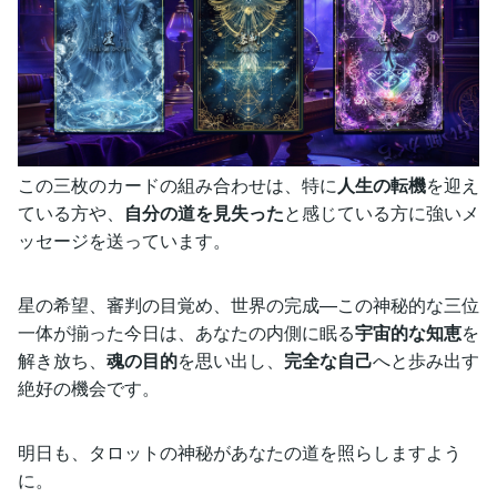
この三枚のカードの組み合わせは、特に
人生の転機
を迎え
ている方や、
自分の道を見失った
と感じている方に強いメ
ッセージを送っています。
星の希望、審判の目覚め、世界の完成—この神秘的な三位
一体が揃った今日は、あなたの内側に眠る
宇宙的な知恵
を
解き放ち、
魂の目的
を思い出し、
完全な自己
へと歩み出す
絶好の機会です。
明日も、タロットの神秘があなたの道を照らしますよう
に。