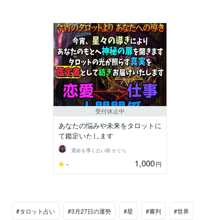
受付休止中
あなたの悩みや未来をタロットに
て鑑定いたします
運命を導く占い師 かぐら
1,000
-
円
#タロット占い
#3月27日の運勢
#星
#審判
#世界