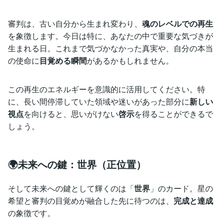
審判は、古い自分から生まれ変わり、
魂のレベルでの再生
を象徴します。今日は特に、あなたの中で重要な気づきが
生まれる日。これまで気づかなかった真実や、自分の本当
の使命に
目覚める瞬間
があるかもしれません。
この再生のエネルギーを意識的に活用してください。特
に、長い間停滞していた領域や迷いがあった部分に
新しい
視点
を向けると、思いがけない
啓示
を得ることができるで
しょう。
🌍未来への鍵：世界（正位置）
そして未来への鍵として輝くのは「
世界
」のカード。星の
希望と審判の目覚めが融合した先に待つのは、
完成と達成
の象徴です。