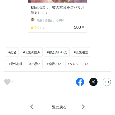
初回お試し、彼の本音をズバリお
伝えします
咲良｜恋愛占い 心導師
500
5.0
円
(10)
#恋愛
#恋愛の悩み
#都合のいい女
#恋愛相談
#男性心理
#片思い
#恋愛占い
#タロット占い
4
一覧に戻る