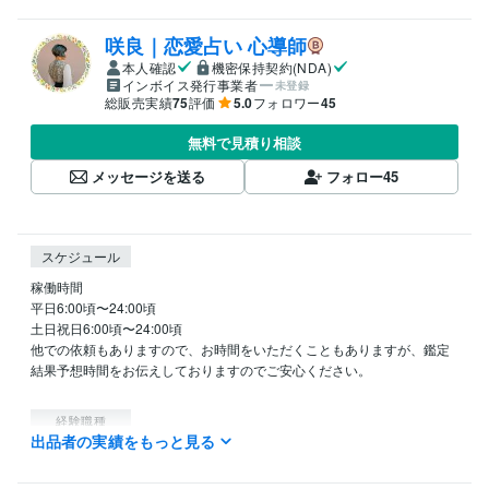
咲良｜恋愛占い 心導師
本人確認
機密保持契約(NDA)
インボイス発行事業者
未登録
総販売実績
75
評価
5.0
フォロワー
45
無料で見積り相談
メッセージを送る
フォロー
45
スケジュール
稼働時間

平日6:00頃〜24:00頃

土日祝日6:00頃〜24:00頃

他での依頼もありますので、お時間をいただくこともありますが、鑑定
結果予想時間をお伝えしておりますのでご安心ください。

経験職種
出品者の実績をもっと見る
ライフスタイル・その他 / 占い師
経験年数 : 3年
ライフスタイル・その他 / イベント司会
経験年数 : 10年
ライフスタイル・その他 / カウンセラー・コーチ
経験年数 : 10年