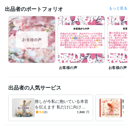
ライフスタイル・その他 / 保育士・ベビーシッター
経験年数 : 20年
出品者のポートフォリオ
もっと見る
ライフスタイル・その他 / 公務員
経験年数 : 20年
受賞歴
シルバーランク
資格・検定
認定心理士
取得年 : 2014年
保育士
取得年 : 1989年
幼稚園教諭免許
取得年 : 1989年
普通自動車第一種運転免許
取得年 : 1989年
お客様の声
お客様の声
ビジネス・クリエイティブツール
Excel:25年
Google スプレッドシート:2年
Google ドキュメント:2年
PowerPoint:15年
Word:25年
Moneyfoward:1年
ChatGPT:0年
出品者の人気サービス
iMovie:3年
Canva:0年
得意分野
推しが今私に抱いている本音
私の
占い
霊感タロット占い
を伝えます 私だけに向けら
音と
れた本音に、心がほどけてい
かし
悩み相談・カウンセリング
霊感タロット×恋愛カウンセリング
5.0
(3)
1,500
円
5.0
く
の本