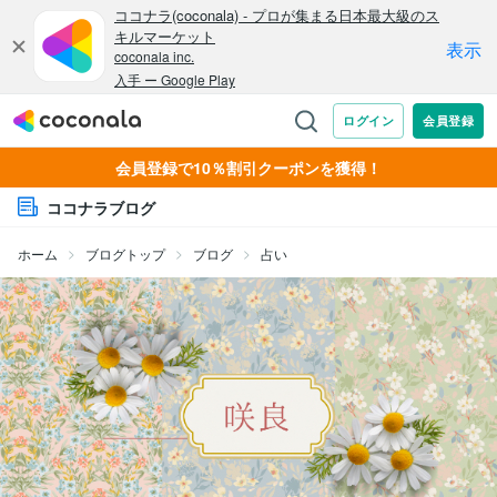
会員登録で10％割引クーポンを獲得！
ココナラブログ
ホーム
ブログトップ
ブログ
占い