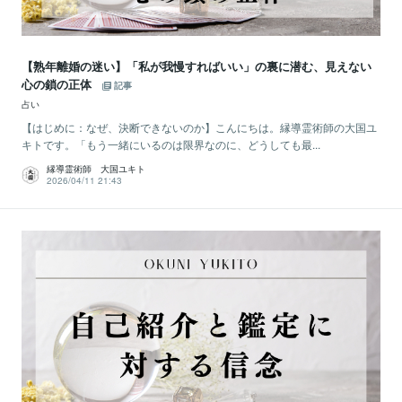
【熟年離婚の迷い】「私が我慢すればいい」の裏に潜む、見えない
心の鎖の正体
記事
占い
【はじめに：なぜ、決断できないのか】こんにちは。縁導霊術師の大国ユ
キトです。「もう一緒にいるのは限界なのに、どうしても最...
縁導霊術師 大国ユキト
2026/04/11 21:43