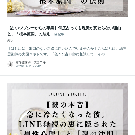
【占いジプシーからの卒業】何度占っても現実が変わらない理由
と、「根本原因」の法則
記事
占い
【はじめに：出口のない迷路に迷い込んでいませんか】こんにちは。縁導
霊術師の大国ユキトです。「色々な占い師に相談して、その...
縁導霊術師 大国ユキト
2026/04/11 22:42