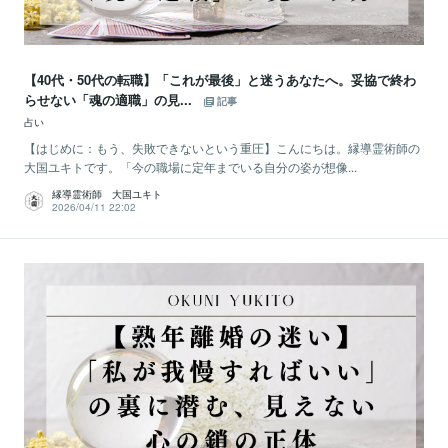
【40代・50代の転職】「これが最後」と迷うあなたへ。妥協で終わ
らせない「魂の適職」の見...
記事
占い
【はじめに：もう、失敗できないという重圧】こんにちは。縁導霊術師の
大国ユキトです。「今の職場に定年までいる自分の姿が想像...
縁導霊術師 大国ユキト
2026/04/11 22:02