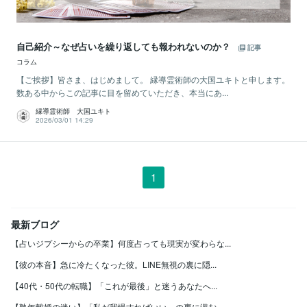
自己紹介～なぜ占いを繰り返しても報われないのか？
記事
コラム
【ご挨拶】皆さま、はじめまして。 縁導霊術師の大国ユキトと申します。
数ある中からこの記事に目を留めていただき、本当にあ...
縁導霊術師 大国ユキト
2026/03/01 14:29
1
最新ブログ
【占いジプシーからの卒業】何度占っても現実が変わらな...
【彼の本音】急に冷たくなった彼。LINE無視の裏に隠...
【40代・50代の転職】「これが最後」と迷うあなたへ...
【熟年離婚の迷い】「私が我慢すればいい」の裏に潜む、...