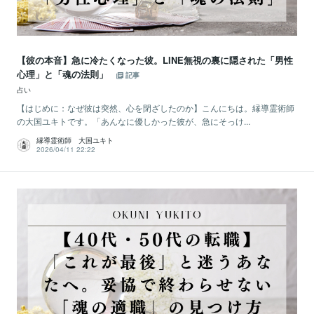
【彼の本音】急に冷たくなった彼。LINE無視の裏に隠された「男性
心理」と「魂の法則」
記事
占い
【はじめに：なぜ彼は突然、心を閉ざしたのか】こんにちは。縁導霊術師
の大国ユキトです。「あんなに優しかった彼が、急にそっけ...
縁導霊術師 大国ユキト
2026/04/11 22:22