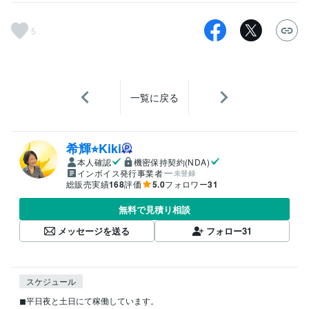
5
一覧に戻る
希輝⭐︎Kiki
本人確認
機密保持契約(NDA)
インボイス発行事業者
未登録
総販売実績
168
評価
5.0
フォロワー
31
無料で見積り相談
メッセージを送る
フォロー
31
スケジュール
◼︎平日夜と土日にて稼働しています。
