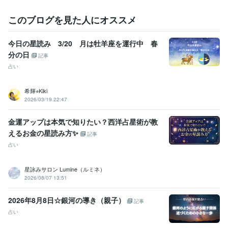
英語
日常会話レベル
スペイン語
日常会話レベル
このブログを見た人にオススメ
今日の星読み 3/20 月は牡羊座を運行中 春
分の日
記事
占い
希輝⭐︎Kiki
2026/03/19 22:47
金運アップは本気で知りたい？西洋占星術が教
えるお金の星読み方✨
記事
占い
星詠みサロン Lumine（ルミネ）
2026/08/07 13:51
2026年8月8日☆銀河の導き（親子）
記事
占い