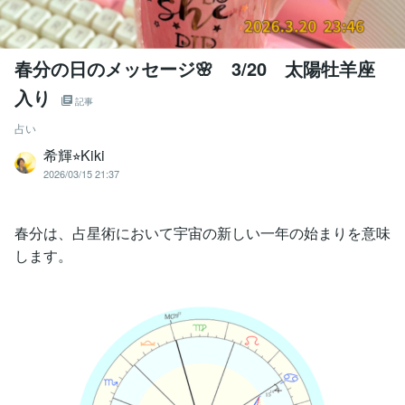
春分の日のメッセージ🌸 3/20 太陽牡羊座
入り
記事
占い
希輝⭐︎Kiki
2026/03/15 21:37
春分は、占星術において宇宙の新しい一年の始まりを意味
します。