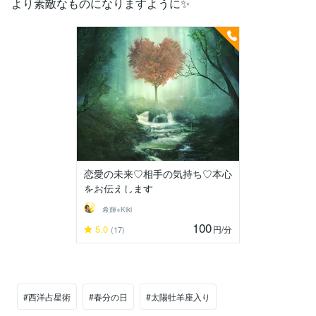
より素敵なものになりますように✨
恋愛の未来♡相手の気持ち♡本心
をお伝えします
希輝⭐︎Kiki
100
5.0
円
/分
(17)
#西洋占星術
#春分の日
#太陽牡羊座入り