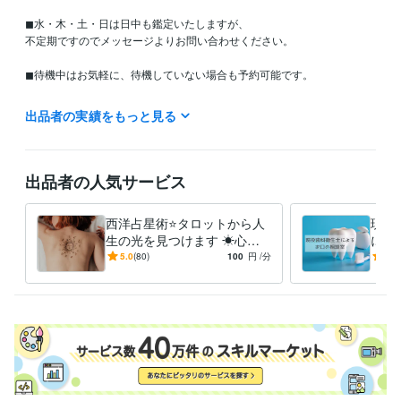
◼︎水・木・土・日は日中も鑑定いたしますが、

不定期ですのでメッセージよりお問い合わせください。

◼︎待機中はお気軽に、待機していない場合も予約可能です。

◼︎DMにてご連絡頂ければ時間調整、

出品者の実績をもっと見る
または予約として後日対応させて頂きます。

どんなお悩みも寄り添いながら鑑定いたします。

出品者の人気サービス
経験職種
西洋占星術⭐タロットから人
現役
ライフスタイル・その他 / 占い師
経験年数 : 7年
生の光を見つけます ☀心の
にア
迷路を解き放ち、明るい未来
自分
5.0
(80)
100
円
/分
5.0
資格・検定
へ導く道標☀
んで
歯科衛生士
取得年 : 1989年
得意分野
学習指導・資格・キャリア相談
歯科衛生士
住まい・美容・生活相談
ネイルチップアドバイザー
語学力