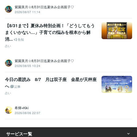
紫園美月☆8月31日迄夏休み企画親子♡
2026/08/07 11:14
【8/31まで】夏休み特別企画！「どうしてもう
まくいかない…」子育ての悩みを根本から解
消...
告知
占い
紫園美月☆8月31日迄夏休み企画親子♡
2026/08/05 10:24
今日の星読み 8/7 月は双子座 金星が天秤座
へ
記事
占い
希輝⭐︎Kiki
2026/08/06 22:07