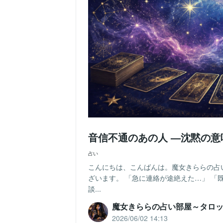
音信不通のあの人 —沈黙の
占い
こんにちは、こんばんは。魔女きららの占
ざいます。 「急に連絡が途絶えた…」 「
談...
魔女きららの占い部屋～タロ
2026/06/02 14:13