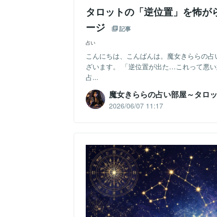
タロットの「逆位置」を怖が
ージ
記事
占い
こんにちは、こんばんは。魔女きららの占
ざいます。 「逆位置が出た…これって悪い
占...
魔女きららの占い部屋～タロ
2026/06/07 11:17