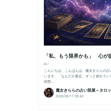
「私、もう限界かも」 心が
占い
こんにちは、こんばんは。魔女きららの占
います。「なんだか最近、ずっと疲れてい
状態...
魔女きららの占い部屋～タロ
2026/06/17 08:42