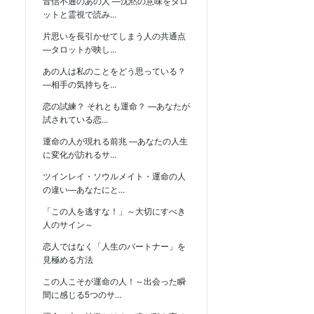
音信不通のあの人 —沈黙の意味をタロ
ットと霊視で読み...
片思いを長引かせてしまう人の共通点
—タロットが映し...
あの人は私のことをどう思っている？
—相手の気持ちを...
恋の試練？ それとも運命？ —あなたが
試されている恋...
運命の人が現れる前兆 —あなたの人生
に変化が訪れるサ...
ツインレイ・ソウルメイト・運命の人
の違い—あなたにと...
「この人を逃すな！」～大切にすべき
人のサイン～
恋人ではなく「人生のパートナー」を
見極める方法
この人こそが運命の人！～出会った瞬
間に感じる5つのサ...