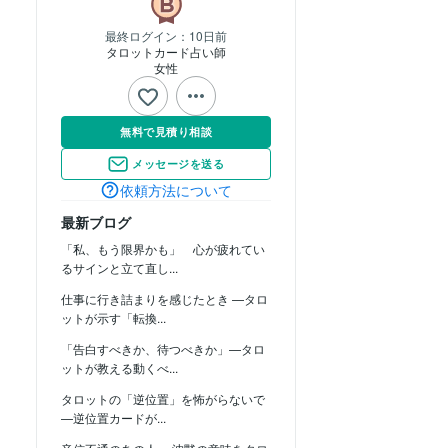
最終ログイン：
10日前
タロットカード占い師
女性
無料で見積り相談
メッセージを送る
依頼方法について
最新ブログ
「私、もう限界かも」 心が疲れてい
るサインと立て直し...
仕事に行き詰まりを感じたとき —タロ
ットが示す「転換...
「告白すべきか、待つべきか」—タロ
ットが教える動くべ...
タロットの「逆位置」を怖がらないで
—逆位置カードが...