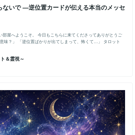
らないで —逆位置カードが伝える本当のメッセ
い部屋へようこそ。 今日もこちらに来てくださってありがとうご
意味？」 「逆位置ばかりが出てしまって、怖くて…」 タロット
ット＆霊視～