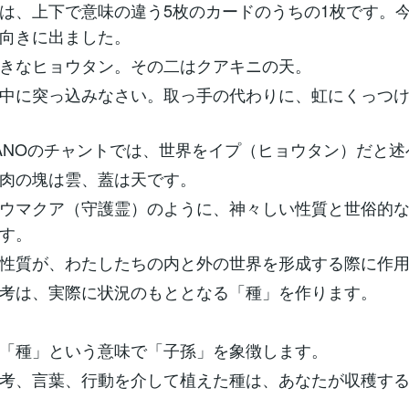
は、上下で意味の違う5枚のカードのうちの1枚です。
向きに出ました。
きなヒョウタン。その二はクアキニの天。
中に突っ込みなさい。取っ手の代わりに、虹にくっつ
O’ANOのチャントでは、世界をイプ（ヒョウタン）だと
肉の塊は雲、蓋は天です。
ウマクア（守護霊）のように、神々しい性質と世俗的
す。
性質が、わたしたちの内と外の世界を形成する際に作
考は、実際に状況のもととなる「種」を作ります。
「種」という意味で「子孫」を象徴します。
考、言葉、行動を介して植えた種は、あなたが収穫す