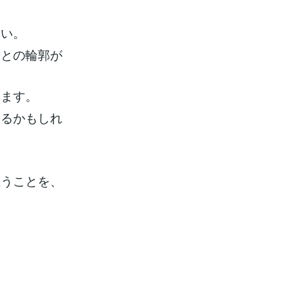
。
さい。
ことの輪郭が
します。
くるかもしれ
思うことを、