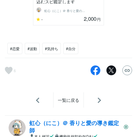
込むスピ鑑定します
虹心（にこ）＠ 香りと愛の導き鑑定師
2,000
-
円
#恋愛
#波動
#気持ち
#自分
6
一覧に戻る
虹心（にこ）＠ 香りと愛の導き鑑定
師
本人確認
機密保持契約(NDA)