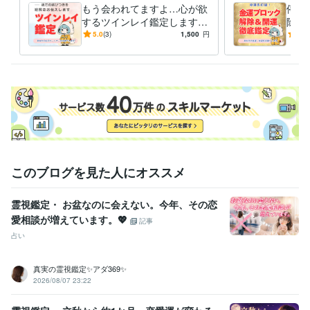
得意分野
もう会われてますよ…心が欲
停滞
占い
【恋愛成就】叶えたい恋の縁結び
するツインレイ鑑定します
除＆
恋愛占い
占い
鑑定
恋
愛
恋愛成就
片思い
可能性
紫微斗数
これからの人生のパートナー
滞ら
5.0
(3)
1,500
円
5.0
数理術
との幸せな出会いをあなたに
け出
占い
【復縁成就】諦めたくない気持ちを成就
を。
復縁
占い
恋愛占い
恋愛成就
恋愛
縁結び
可能性
愛
恋
紫微斗数
このブログを見た人にオススメ
霊視鑑定・ お盆なのに会えない。今年、その恋
愛相談が増えています。💖
記事
占い
真実の霊視鑑定✨アダ369✨
2026/08/07 23:22