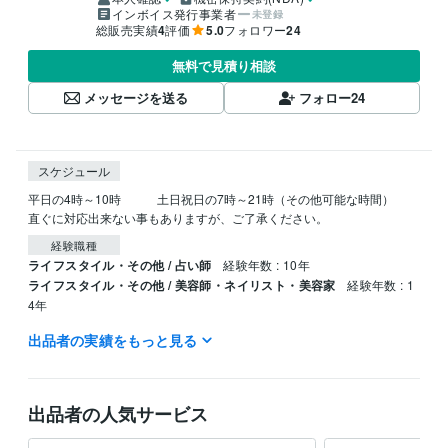
インボイス発行事業者
未登録
総販売実績
4
評価
5.0
フォロワー
24
無料で見積り相談
メッセージを送る
フォロー
24
スケジュール
平日の4時～10時　　　土日祝日の7時～21時（その他可能な時間）

直ぐに対応出来ない事もありますが、ご了承ください。
経験職種
ライフスタイル・その他 / 占い師
経験年数 : 10年
ライフスタイル・その他 / 美容師・ネイリスト・美容家
経験年数 : 1
4年
出品者の実績をもっと見る
資格・検定
美容師・管理美容師
取得年 : 1991年
ビジネス・クリエイティブツール
出品者の人気サービス
Excel:4年
Word:4年
ChatGPT:1年