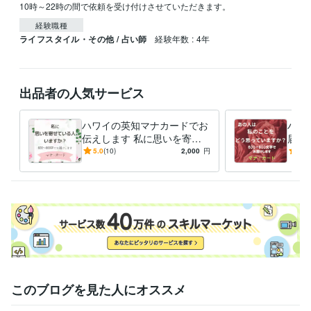
10時～22時の間で依頼を受け付けさせていただきます。
経験職種
ライフスタイル・その他 / 占い師
経験年数 : 4年
出品者の人気サービス
ハワイの英知マナカードでお
ハワ
伝えします 私に思いを寄せ
届け
ている人はいますか？
とを
5.0
(10)
2,000
円
5.0
このブログを見た人にオススメ