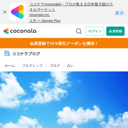
会員登録で10％割引クーポンを獲得！
ココナラブログ
ホーム
ブログトップ
ブログ
占い