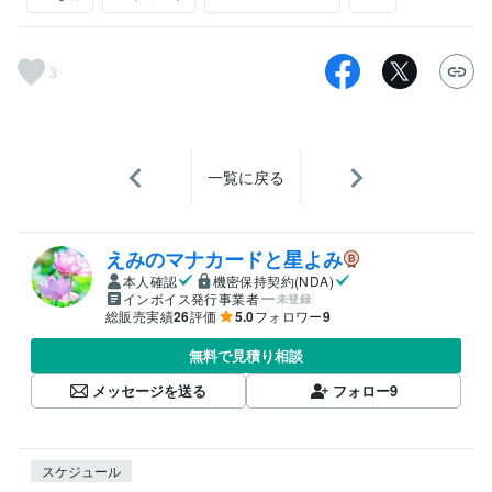
3
一覧に戻る
えみのマナカードと星よみ
本人確認
機密保持契約(NDA)
インボイス発行事業者
未登録
総販売実績
26
評価
5.0
フォロワー
9
無料で見積り相談
メッセージを送る
フォロー
9
スケジュール