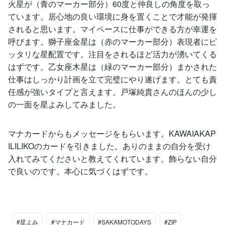
火星が（青のマーカー部分）60度と仲良しの角度を取っ
ています。居心地の良い環境に身を置くことで才能が発揮
されると思います。マイペースに仕事ができる方が幸運を
呼びます。獅子座金星は（赤のマーカー部分）表現者にピ
ッタリな星配置です。注目をされるほど活力が湧いてくる
はずです。乙女座木星は（緑のマーカー部分）まかされた
仕事はしっかり計画を立て完璧にやり遂げます。とても責
任感が強いタイプと言えます。戸塚純貴さんのほんの少し
の一面を星よみしてみました。
マナカードからもメッセージをもらいます。KAWAIAKAP
ILILIKOのカードを引きました。ありのままの自分を受け
入れてみてくださいと教えてくれています。飾らない自分
で良いのです。本心に気づくはずです。
#星よみ
#マナカード
#SAKAMOTODAYS
#ZIP