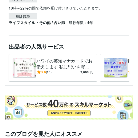
10時～22時の間で依頼を受け付けさせていただきます。
経験職種
ライフスタイル・その他 / 占い師
経験年数 : 4年
出品者の人気サービス
ハワイの英知マナカードでお
気づ
伝えします 私に思いを寄せ
『強
ている人はいますか？
マナ
5.0
(10)
2,000
円
5.0
～7
このブログを見た人にオススメ