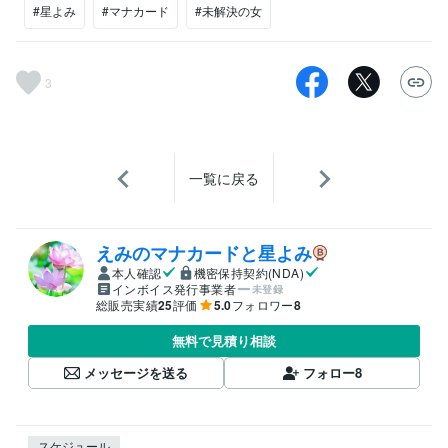
#星よみ
#マナカード
#未解決の女
3
一覧に戻る
えみのマナカードと星よみ
本人確認
機密保持契約(NDA)
インボイス発行事業者
未登録
総販売実績
25
評価
5.0
フォロワー
8
無料で見積り相談
メッセージを送る
フォロー
8
スケジュール