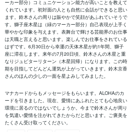
ーカー部分）コミュニケーション能力が高いことを教えて
くれています。初対面の人とも自然に会話ができると思い
ます。鈴木さんの周りは賑やかで笑顔があふれていそうで
す。獅子座木星は（緑のマーカー部分）自己表現が上手く
華やかな印象を与えます。表舞台で輝ける芸能界のお仕事
は天職と言えると思います。楽しんでお仕事をされている
はずです。6月30日から幸運の天体木星が約1年間、獅子
座に滞在します。来年の7月20日頃、鈴木さんの木星と重
なりジュピターリターン（木星回帰）になります。この時
期を目指してどんどん運気が上がっていきます。鈴木京香
さんのほんの少しの一面を星よみしてみました。
マナカードからもメッセージをもらいます。ALOHAのカ
ードを引きました。現在、愛情にあふれたとても心地良い
環境に居るのではないでしょうか。今まで鈴木さんが周り
を気遣い愛情を注がれてきたからだと思います。ご褒美を
たくさん受け取ってください。