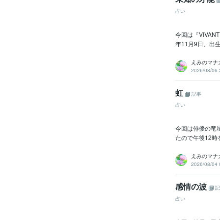
占い
今回は『VIVA
年11月9日、出
えみのマナ
2026/08/06 
虹
記事
占い
今回は俳優の竜星
たので午後12時
えみのマナ
2026/08/04 
感情の波
記
占い