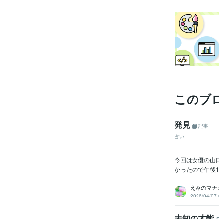
このブ
発見
記事
占い
今回は女優の山口
かったので午後1
えみのマナ
2026/04/07 
未知の才能