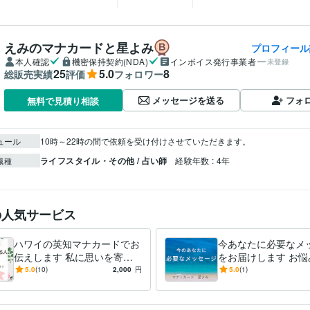
えみのマナカードと星よみ
プロフィール
本人確認
機密保持契約(NDA)
インボイス発行事業者
未登録
25
5.0
8
総販売実績
評価
フォロワー
メッセージを送る
フォ
無料で見積り相談
ュール
10時～22時の間で依頼を受け付けさせていただきます。
ライフスタイル・その他 / 占い師
経験年数 : 4年
職種
の人気サービス
ハワイの英知マナカードでお
今あなたに必要なメ
伝えします 私に思いを寄せ
をお届けします お悩
ている人はいますか？
因は自分の中にある
5.0
(10)
2,000
円
5.0
(1)
側のぞいてみません