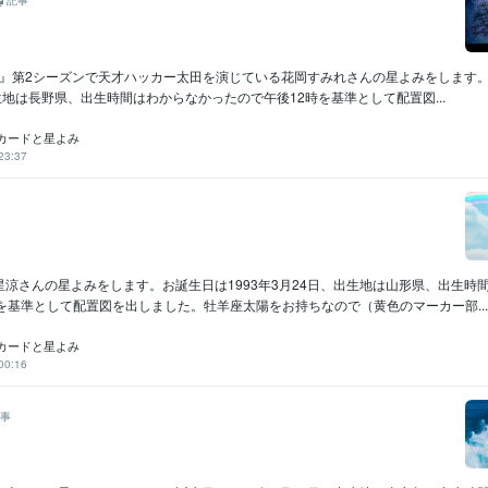
記事
NT』第2シーズンで天才ハッカー太田を演じている花岡すみれさんの星よみをします。
生地は長野県、出生時間はわからなかったので午後12時を基準として配置図...
カードと星よみ
23:37
涼さんの星よみをします。お誕生日は1993年3月24日、出生地は山形県、出生時
を基準として配置図を出しました。牡羊座太陽をお持ちなので（黄色のマーカー部...
カードと星よみ
00:16
事