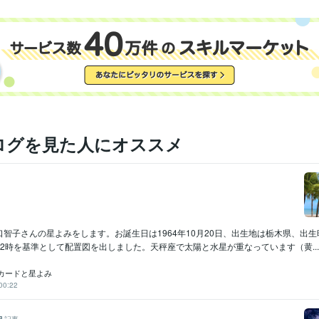
ログを見た人にオススメ
智子さんの星よみをします。お誕生日は1964年10月20日、出生地は栃木県、出
2時を基準として配置図を出しました。天秤座で太陽と水星が重なっています（黄...
カードと星よみ
00:22