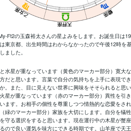
-My-Ft2の玉森裕太さんの星よみをします。お誕生日は199
は東京都、出生時間はわからなかったので午後12時を
しました。
と水星が重なっています（黄色のマーカー部分）寛大
方だと思います。言葉で自分の気持ちを上手に表現で
か。また、目に見えない世界に興味をそそられると思
火星が重なっています（赤のマーカー部分）異性を引
います。お相手の個性を尊重しつつ情熱的な恋愛をさ
（緑のマーカー部分）家族を大切にします。自分を犠
を守る選択をすると思います。現在運行中の木星が蟹座に
るので良い運気を味方にできる時期です。山羊座で天