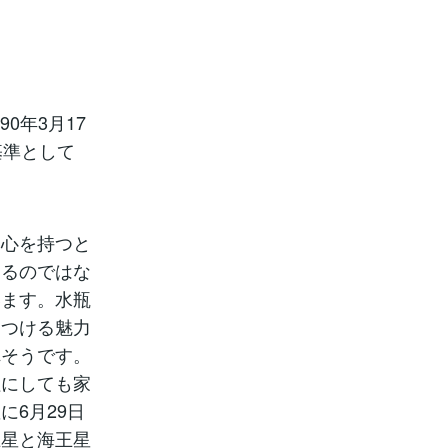
0年3月17
基準として
な心を持つと
きるのではな
います。水瓶
きつける魅力
れそうです。
牲にしても家
6月29日
王星と海王星