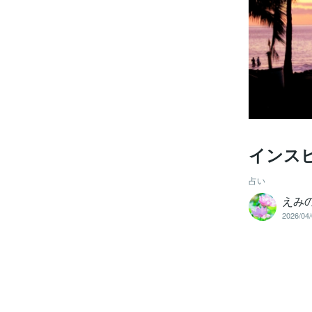
インス
占い
えみ
2026/04/