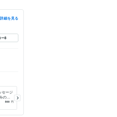
詳細を見る
ロー
8
ッセージ
気づいていますか？あなたの
みの原
『強み』教えます 星よみと
。心の内
マナカードにて鑑定書（500
500
円
5.0
(1)
2,000
円
か？
～700字）をお届け