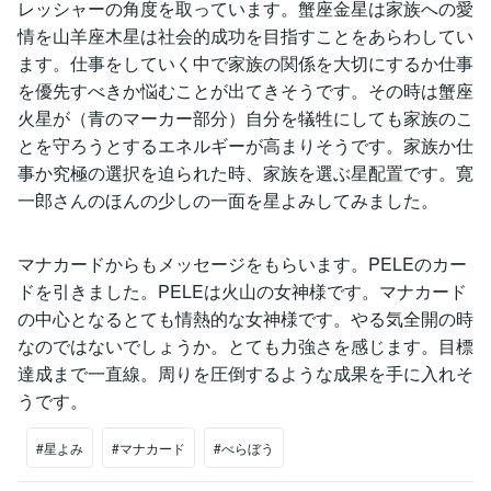
レッシャーの角度を取っています。蟹座金星は家族への愛
情を山羊座木星は社会的成功を目指すことをあらわしてい
ます。仕事をしていく中で家族の関係を大切にするか仕事
を優先すべきか悩むことが出てきそうです。その時は蟹座
火星が（青のマーカー部分）自分を犠牲にしても家族のこ
とを守ろうとするエネルギーが高まりそうです。家族か仕
事か究極の選択を迫られた時、家族を選ぶ星配置です。寛
一郎さんのほんの少しの一面を星よみしてみました。
マナカードからもメッセージをもらいます。PELEのカー
ドを引きました。PELEは火山の女神様です。マナカード
の中心となるとても情熱的な女神様です。やる気全開の時
なのではないでしょうか。とても力強さを感じます。目標
達成まで一直線。周りを圧倒するような成果を手に入れそ
うです。
#星よみ
#マナカード
#べらぼう