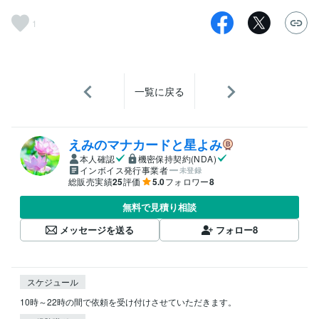
1
一覧に戻る
えみのマナカードと星よみ
本人確認
機密保持契約(NDA)
インボイス発行事業者
未登録
総販売実績
25
評価
5.0
フォロワー
8
無料で見積り相談
メッセージを送る
フォロー
8
スケジュール
10時～22時の間で依頼を受け付けさせていただきます。