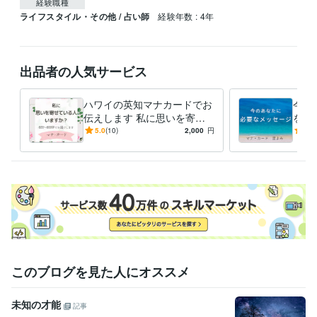
経験職種
ライフスタイル・その他 / 占い師
経験年数 : 4年
出品者の人気サービス
ハワイの英知マナカードでお
今あ
伝えします 私に思いを寄せ
をお
ている人はいますか？
因は
5.0
(10)
2,000
円
5.0
側の
このブログを見た人にオススメ
未知の才能
記事