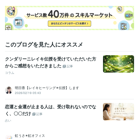
このブログを見た人にオススメ
クンダリーニレイキ伝授を受けていただいた方
からご感想をいただきました
記事
コラム
明日香【レイキヒーリング✴︎伝授】します
2026/02/19 05:43
恋運と金運が止まる人は、受け取れないのでな
く、〇〇だけ
記事
占い
虹うさ✴︎虹オフィス