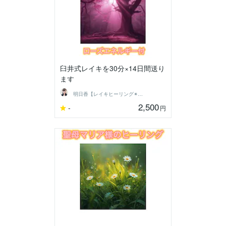
臼井式レイキを30分×14日間送り
ます
明日香【レイキヒーリング✴︎伝授】します
2,500
-
円