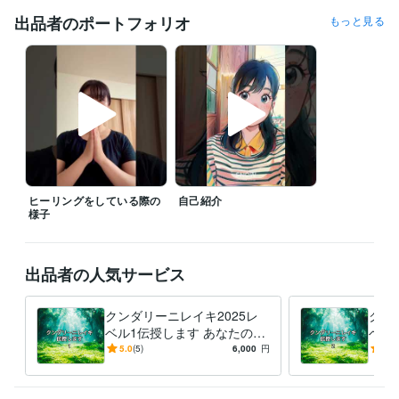
出品者のポートフォリオ
もっと見る
ヒーリングをしている際の
自己紹介
様子
出品者の人気サービス
クンダリーニレイキ2025レ
クン
ベル1伝授します あなたのチ
ベル
ャクラやエネルギー状態の詳
ャク
5.0
(5)
6,000
円
5.0
細なフィードバック付き
細な