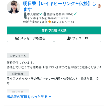
明日香【レイキヒーリング✴︎伝授】し
ます
本人確認
機密保持契約(NDA)
インボイス発行事業者
未登録
総販売実績
17
評価
5.0
フォロワー
13
無料で見積り相談
メッセージを送る
フォロー
13
スケジュール
随時受付しています。

待機していなくても随時受け付けていますのでお気軽にご連絡ください♪
経験職種
ライフスタイル・その他 / マッサージ師・セラピスト
経験年数 : 10
年
得意分野
出品者の実績をもっと見る
占い
ヒーリング　レイキヒーリング　伝授
スピリチュアル