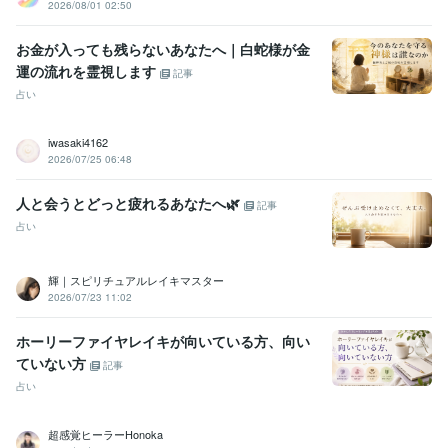
2026/08/01 02:50
お金が入っても残らないあなたへ｜白蛇様が金
運の流れを霊視します
記事
占い
iwasaki4162
2026/07/25 06:48
人と会うとどっと疲れるあなたへ🌿
記事
占い
輝｜スピリチュアルレイキマスター
2026/07/23 11:02
ホーリーファイヤレイキが向いている方、向い
ていない方
記事
占い
超感覚ヒーラーHonoka