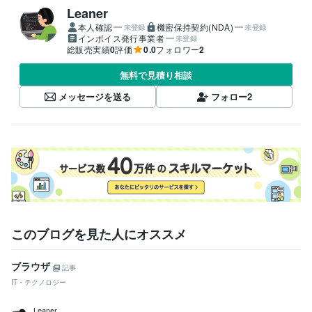
Leaner
本人確認
機密保持契約(NDA)
未登録
未登録
インボイス発行事業者
未登録
総販売実績
0
評価
0.0
フォロワー
2
無料で見積り相談
メッセージを送る
フォロー
2
このブログを見た人にオススメ
ブラウザ
記事
IT・テクノロジー
Leaner