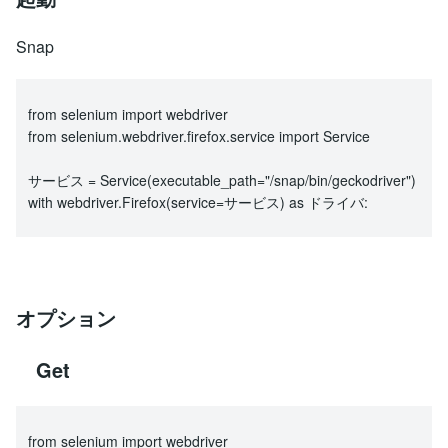
Snap
from selenium import webdriver
from selenium.webdriver.firefox.service import Service
サービス = Service(executable_path="/snap/bin/geckodriver")
with webdriver.Firefox(service=サービス) as ドライバ:
オプション
Get
from selenium import webdriver