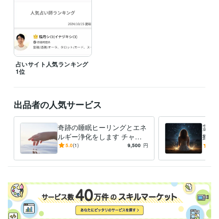
会話ヒーリング:4年
遠隔ヒーリング:4年
得意分野
悩み相談・カウンセリング
恋愛、対人関係、夫婦の悩み、性の悩み
ギフテッド・アダルトチルドレン生きづらさ
悩み相談・カウンセリング
仕事・転職・ビジネス・独立
占いサイト人気ランキング
1位
語学力
英語
ビジネスレベル
出品者の人気サービス
奇跡の睡眠ヒーリングとエネ
霊感
ルギー浄化をします チャク
癒し
ラ・オーラ調整、感情の癒
の迷
5.0
(1)
9,500
円
5.0
し、自己回復、遠隔ヒーリン
に、
グ