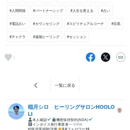
#人間関係
#パートナーシップ
#人生を変える
#占い
#電話占い
#カウンセリング
#スピリチュアルコーチ
#目黒
#チャクラ
#遠隔ヒーリング
#セッション
3
一覧に戻る
稲月シロ ヒーリングサロンHOOLO
LI
本人確認
機密保持契約(NDA)
インボイス発行事業者
未登録
総販売実績
31
評価
5.0
フォロワー
15