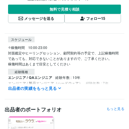
無料で見積り相談
メッセージを送る
フォロー
15
スケジュール
⚪︎稼働時間　10:00-23:00

対面鑑定やヒーリングセッション、顧問契約等の予定で、上記稼働時間
であっても、対応できないことがありますので、ご了承ください。

経験職種
エンジニア / QAエンジニア
経験年数 : 10年
エンジニア / 製品エンジニア（ハードウェア）
経験年数 : 7年
出品者の実績をもっと見る
経営・マネジメント / 経営者・CEO・COO
経験年数 : 5年
ライフスタイル・その他 / 占い師
経験年数 : 10年
ライフスタイル・その他 / マッサージ師・セラピスト
経験年数 : 4年
出品者のポートフォリオ
もっと見る
受賞歴
人気占い師ランキング1位
その他ツール