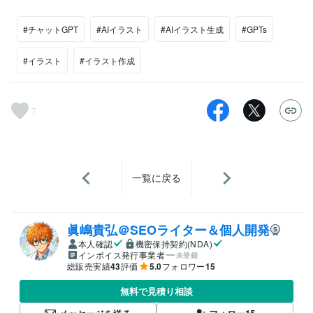
#チャットGPT
#AIイラスト
#AIイラスト生成
#GPTs
#イラスト
#イラスト作成
7
一覧に戻る
眞嶋貴弘＠SEOライター＆個人開発
本人確認
機密保持契約(NDA)
インボイス発行事業者
未登録
総販売実績
43
評価
5.0
フォロワー
15
無料で見積り相談