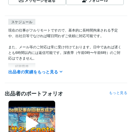
メッセージを送る
フォロー
15
スケジュール
現在の仕事がフルリモートですので、基本的に長時間拘束される予定
や、出社日等でなければ曜日問わずご依頼に対応可能です。

また、メール等のご対応は常に受け付けております。日中であれば遅く
とも6時間以内には返信可能です。深夜帯（午前0時〜午前6時）のご対
応はできません。
経験職種
出品者の実績をもっと見る
AI・機械学習 / AIライター
経験年数 : 2年
プログラミング言語・フレームワーク
Python:0年
出品者のポートフォリオ
もっと見る
ビジネス・クリエイティブツール
WordPress:6年
Google スプレッドシート:1年
Google ドキュメント:1年
ChatGPT:1年
Perplexity AI:0年
Filmora:4年
Canva:6年
得意分野