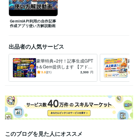
ライティング・翻訳
SEOライティング
GeminiAPI利用の自作記事
作成アプリ使い方解説動画
出品者の人気サービス
豪華特典×2付！記事生成GPT
豪華
s＆Gem提供します 【アドセ
ログ
ンス合格実績アリ】構成から
アド
5.0
(21)
2,500
円
5.0
本文までチャットで完結
1円
このブログを見た人にオススメ