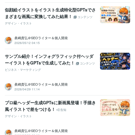
似顔絵イラストをイラスト生成特化型GPTsでさ
まざまな画風に変換してみた結果！
コンテンツ
デザイン・イラスト
眞嶋貴弘＠SEOライター＆個人開発
2026/05/12 04:15
サンプル紹介！インフォグラフィック付ヘッダ
ーイラストをGPTsで生成してみた！
コンテンツ
ビジネス・マーケティング
眞嶋貴弘＠SEOライター＆個人開発
2026/04/29 11:14
プロ級ヘッダー生成GPTsに新画風登場！手描き
風イラストで差をつける！
告知
デザイン・イラスト
眞嶋貴弘＠SEOライター＆個人開発