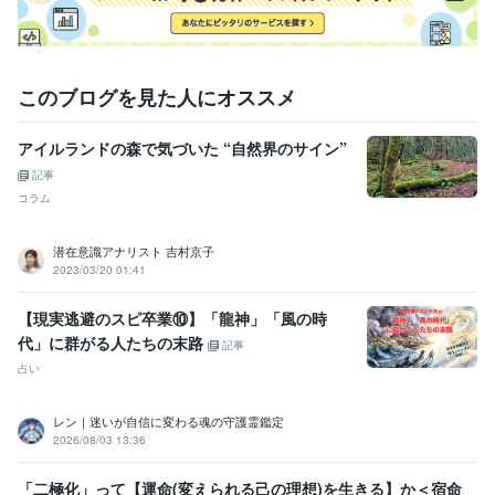
このブログを見た人にオススメ
アイルランドの森で気づいた “自然界のサイン”
記事
コラム
潜在意識アナリスト 吉村京子
2023/03/20 01:41
【現実逃避のスピ卒業⑩】「龍神」「風の時
代」に群がる人たちの末路
記事
占い
レン｜迷いが自信に変わる魂の守護霊鑑定
2026/08/03 13:36
「二極化」って【運命(変えられる己の理想)を生きる】か＜宿命