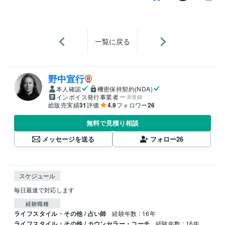
一覧に戻る
野中宣行
本人確認
機密保持契約(NDA)
インボイス発行事業者
未登録
総販売実績
31
評価
4.9
フォロワー
26
無料で見積り相談
メッセージを送る
フォロー
26
スケジュール
毎日最速で対応します
経験職種
ライフスタイル・その他 / 占い師
経験年数 : 16年
ライフスタイル・その他 / カウンセラー・コーチ
経験年数 : 16年