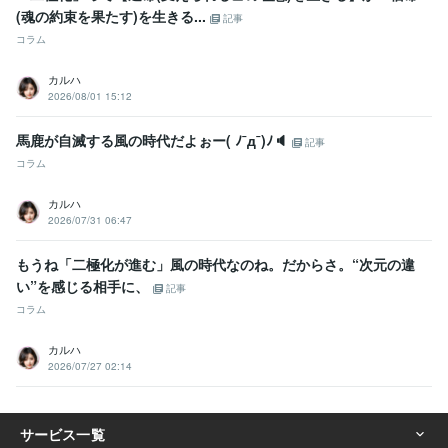
(魂の約束を果たす)を生きる...
記事
コラム
カルハ
2026/08/01 15:12
馬鹿が自滅する風の時代だよぉー( ﾉ¯д¯)ﾉ🔈
記事
コラム
カルハ
2026/07/31 06:47
もうね「二極化が進む」風の時代なのね。だからさ。“次元の違
い”を感じる相手に、
記事
コラム
カルハ
2026/07/27 02:14