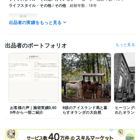
ライフスタイル・その他 / その他
経験年数 : 18年
職歴
出品者の実績をもっと見る
サイキック.com
2013年12月 ~ 現在
受賞歴
 蘭スピリチュアル誌『Spiegelbeeld』コラム執筆
女性情報誌『Poc
出品者のポートフォリオ
もっと見る
o'ce』ヒーリング特集掲載
得意分野
占い
開運ヒーリング
恋愛ヒーリング
金運ヒーリング
願望成就ヒ
ーリング
学歴
非公開
1989年3月 ~ 1995年3月
語学力
英語
ネイティブレベル
お客様の声｜施術実績8,60
9頭のアイスランド馬と暮
ヒーリングの
タイ語
日常会話レベル
0件から一部ご紹介
らすオランダの大自然
れたオランダ
ロシア語
日常会話レベル