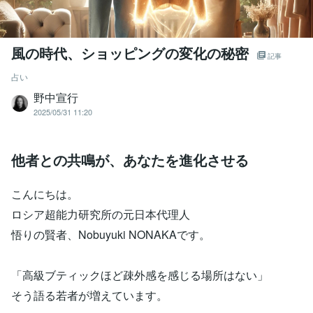
風の時代、ショッピングの変化の秘密
記事
占い
野中宣行
2025/05/31 11:20
他者との共鳴が、あなたを進化させる
こんにちは。
ロシア超能力研究所の元日本代理人
悟りの賢者、Nobuyuki NONAKAです。
「高級ブティックほど疎外感を感じる場所はない」
そう語る若者が増えています。