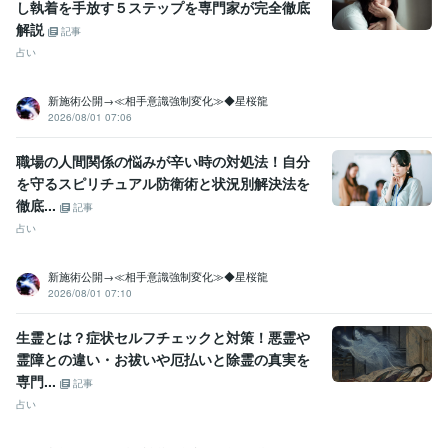
し執着を手放す５ステップを専門家が完全徹底
解説
記事
占い
新施術公開→≪相手意識強制変化≫◆星桜龍
2026/08/01 07:06
職場の人間関係の悩みが辛い時の対処法！自分
を守るスピリチュアル防衛術と状況別解決法を
徹底...
記事
占い
新施術公開→≪相手意識強制変化≫◆星桜龍
2026/08/01 07:10
生霊とは？症状セルフチェックと対策！悪霊や
霊障との違い・お祓いや厄払いと除霊の真実を
専門...
記事
占い