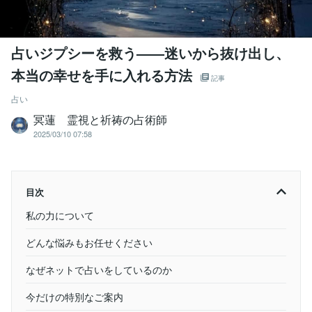
占いジプシーを救う——迷いから抜け出し、
本当の幸せを手に入れる方法
記事
占い
冥蓮 霊視と祈祷の占術師
2025/03/10 07:58
目次
私の力について
どんな悩みもお任せください
なぜネットで占いをしているのか
今だけの特別なご案内