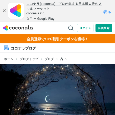
会員登録で10％割引クーポンを獲得！
ココナラブログ
ホーム
ブログトップ
ブログ
占い