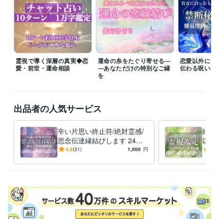
霊視で導く深層の真実◆恋
運命の糸をたぐり寄せる―
恋愛以外にも
愛・前世・運命相談
―あなただけの特別なご縁
伝わる呪いを
を
出品者の人気サービス
辛い片思い終止符/絶対霊感/
絶対霊
思念伝達縁結びします 24時
以上
間以内に秘伝の中華占術で彼
縁/
4.8
(31)
1,000
円
4.9
に想いを届け、縁を結びます
ち/