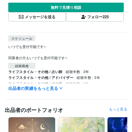
無料で見積り相談
メッセージを送る
フォロー
225
スケジュール
いつでも受付可能です✨

同業者の方もいつでも受付可能です✨
経験職種
ライフスタイル・その他 / 占い師
経験年数 : 3年
ライフスタイル・その他 / アドバイザー
経験年数 : 3年
ライフスタイル・その他 / その他
経験年数 : 3年
出品者の実績をもっと見る
得意分野
占い
縁結び
霊視鑑定（魂の流れを見る）
24時間以内3000字鑑定
占い
3000字24時間鑑定
出品者のポートフォリオ
もっと見る
占い業界
相談業界
語学力
英語
日常会話レベル