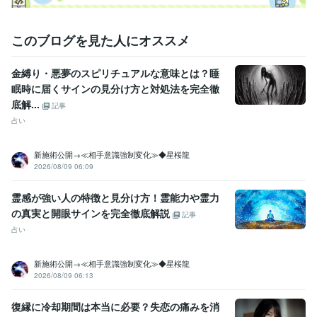
このブログを見た人にオススメ
金縛り・悪夢のスピリチュアルな意味とは？睡
眠時に届くサインの見分け方と対処法を完全徹
底解...
記事
占い
新施術公開→≪相手意識強制変化≫◆星桜龍
2026/08/09 06:09
霊感が強い人の特徴と見分け方！霊能力や霊力
の真実と開眼サインを完全徹底解説
記事
占い
新施術公開→≪相手意識強制変化≫◆星桜龍
2026/08/09 06:13
復縁に冷却期間は本当に必要？失恋の痛みを消