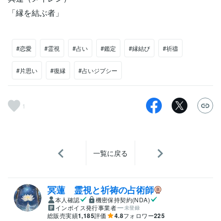
「縁を結ぶ者」
#恋愛
#霊視
#占い
#鑑定
#縁結び
#祈禱
#片思い
#復縁
#占いジプシー
1
一覧に戻る
冥蓮 霊視と祈祷の占術師
本人確認
機密保持契約(NDA)
インボイス発行事業者
未登録
総販売実績
1,185
評価
4.8
フォロワー
225