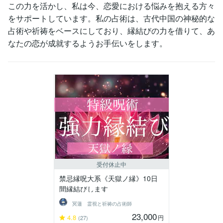
この力を活かし、私は今、恋愛における悩みを抱える方々
をサポートしています。私の占術は、古代中国の神秘的な
占術や祈祷をベースにしており、縁結びの力を借りて、あ
なたの恋が成就するようお手伝いをします。
受付休止中
禁忌縁呪大系《天獄ノ縁》10日
間縁結びします
冥蓮 霊視と祈祷の占術師
23,000
4.8
円
(27)