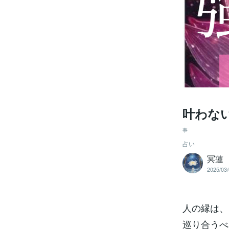
叶わな
事
占い
冥蓮
2025/03/
人の縁は、
巡り合うべ