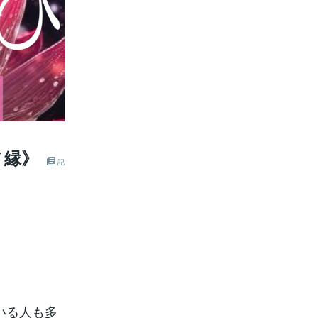
ノ縁》
記
いる人も多