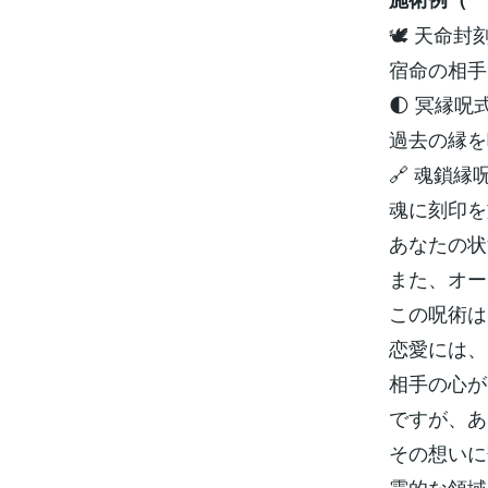
🕊 天命
宿命の相手
🌓 冥縁
過去の縁を
🔗 魂鎖
魂に刻印を
あなたの状
また、オー
この呪術は
恋愛には、
相手の心が
ですが、あ
その想いに
霊的な領域