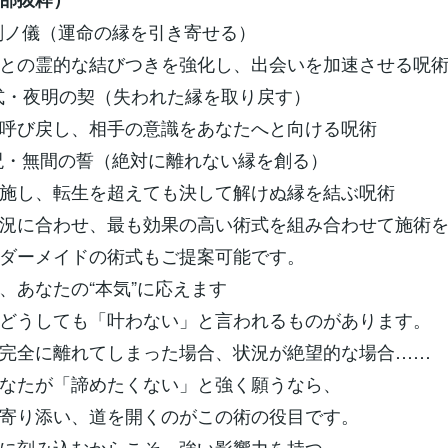
封刻ノ儀（運命の縁を引き寄せる）
との霊的な結びつきを強化し、出会いを加速させる呪
呪式・夜明の契（失われた縁を取り戻す）
呼び戻し、相手の意識をあなたへと向ける呪術
縁呪・無間の誓（絶対に離れない縁を創る）
施し、転生を超えても決して解けぬ縁を結ぶ呪術
況に合わせ、最も効果の高い術式を組み合わせて施術
ダーメイドの術式もご提案可能です。
、あなたの“本気”に応えます
どうしても「叶わない」と言われるものがあります。
完全に離れてしまった場合、状況が絶望的な場合……
なたが「諦めたくない」と強く願うなら、
寄り添い、道を開くのがこの術の役目です。
に刻み込むからこそ、強い影響力を持つ──