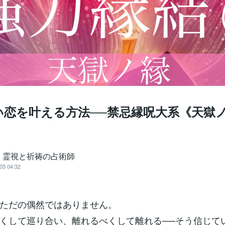
い恋を叶える方法──禁忌縁呪大系《天獄
 霊視と祈祷の占術師
05 04:32
ただの偶然ではありません。
くして巡り合い、離れるべくして離れる──そう信じて