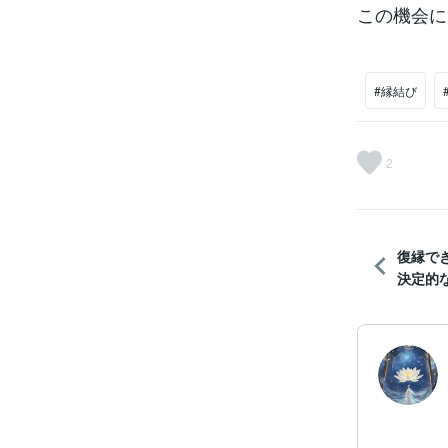
この機会に
#縁結び
2
復縁で
決定的