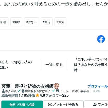
、あなたの願いを叶えるための一歩を踏み出しません
#祈禱
#復縁
#片思い
#鑑定
#浮気
『エネルギーバンパイ
きる人・できない人の
一覧に戻る
は？あなたの気を奪う
な違い
特...
冥蓮 霊視と祈祷の占術師
プロフィール
本人確認
機密保持契約(NDA)
インボイス発行事業者
未登録
1,185
4.8
225
総販売実績
評価
フォロワー
メッセージを送る
フォロ
無料で見積り相談