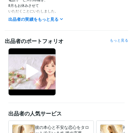
8月もお休みさせて

いただくことにいたしました。

出品者の実績をもっと見る
現在は

学びの時間を大切に、

自分自身を整える期間として

過ごしています。

出品者のポートフォリオ
もっと見る
また、

愛犬の体調を見守りながら

過ごしていることもあり、

今は時間にゆとりを持った生活を、

優先したいと考えています。

メッセージへの対応は可能ですので、

ご用件がありましたら

お気軽にご連絡ください。

再開時期は未定ですが、

出品者の人気サービス
今のところ秋頃を目安に

考えています。

彼の本心と不安な恋心をタロ
神秘
より良い形で戻れるよう

ットで占います 彼の言葉や
えを