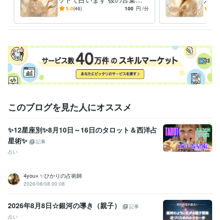
準備を進めておりますので、

態度に揺れる気持ちを整えま
葉に
5.0
(46)
100
円
/分
5.0
どうぞよろしくお願いいたします。

す
とお
これまでご縁をいただいた

皆さまのご健康とお幸せを、

心よりお祈りしております。

マリア

♡♡あなたのお気持ちがふと揺れたとき、

ここを思い出していただけたら嬉しいです♡♡
このブログを見た人にオススメ
経験職種
カスタマーサポート・カスタマーサクセス / カスタマーサポート・ヘ
✨12星座別✨8月10日～16日のタロット＆西洋占
ルプデスク
経験年数 : 3年
事務・ビジネスサポート / 事務（一般事務）
経験年数 : 3年
星術✨
記事
ライフスタイル・その他 / 占い師
経験年数 : 10年
占い
ライフスタイル・その他 / 公務員
経験年数 : 3年
4you⭐︎ ✨ひかりの占術師
受賞歴
2026/08/08 00:08
ココナラデビュー
ココナラプラチナランク昇格
2026年8月8日☆銀河の導き（親子）
資格・検定
記事
小学校教諭免許
取得年 : 1985年
占い