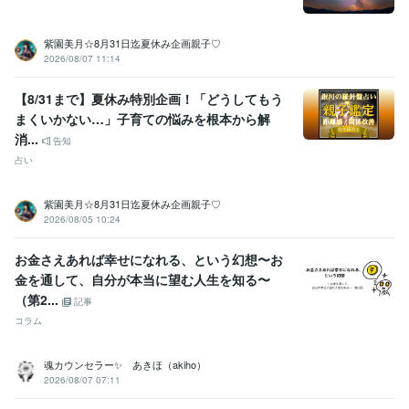
中学校教諭免許
取得年 : 1985年
得意分野
紫園美月☆8月31日迄夏休み企画親子♡
悩み相談・カウンセリング
人にの悩みに寄り添う仕事経験年数：10
2026/08/07 11:14
年
婦人服販売歴歴　経験年数：４年
スピリチュアル・占い：経験年
数10年
【8/31まで】夏休み特別企画！「どうしてもう
まくいかない…」子育ての悩みを根本から解
消...
告知
占い
紫園美月☆8月31日迄夏休み企画親子♡
2026/08/05 10:24
お金さえあれば幸せになれる、という幻想〜お
金を通して、自分が本当に望む人生を知る〜
（第2...
記事
コラム
魂カウンセラー✨ あきほ（akiho）
2026/08/07 07:11