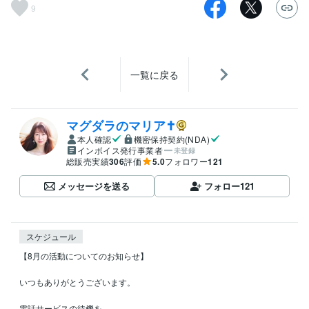
9
一覧に戻る
マグダラのマリア✝️
本人確認
機密保持契約(NDA)
インボイス発行事業者
未登録
総販売実績
306
評価
5.0
フォロワー
121
メッセージを送る
フォロー
121
スケジュール
【8月の活動についてのお知らせ】

いつもありがとうございます。

電話サービスの待機を、
