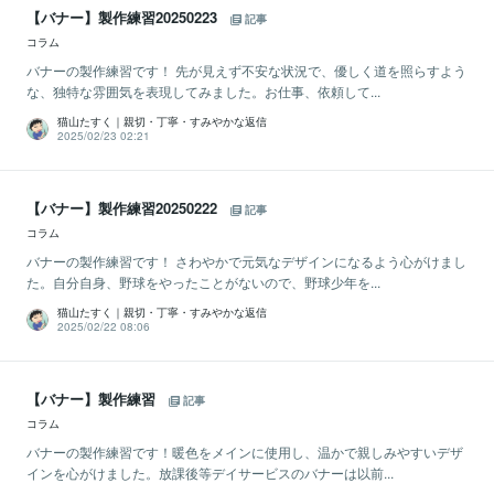
【バナー】製作練習20250223
記事
コラム
バナーの製作練習です！ 先が見えず不安な状況で、優しく道を照らすよう
な、独特な雰囲気を表現してみました。お仕事、依頼して...
猫山たすく｜親切・丁寧・すみやかな返信
2025/02/23 02:21
【バナー】製作練習20250222
記事
コラム
バナーの製作練習です！ さわやかで元気なデザインになるよう心がけまし
た。自分自身、野球をやったことがないので、野球少年を...
猫山たすく｜親切・丁寧・すみやかな返信
2025/02/22 08:06
【バナー】製作練習
記事
コラム
バナーの製作練習です！暖色をメインに使用し、温かで親しみやすいデザ
インを心がけました。放課後等デイサービスのバナーは以前...