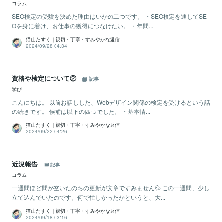
コラム
SEO検定の受験を決めた理由はいかの二つです。 ・SEO検定を通してSE
Oを身に着け、お仕事の獲得につなげたい。 ・年間...
猫山たすく｜親切・丁寧・すみやかな返信
2024/09/28 04:34
資格や検定について②
記事
学び
こんにちは。 以前お話しした、Webデザイン関係の検定を受けるという話
の続きです。 候補は以下の四つでした。 ・基本情...
猫山たすく｜親切・丁寧・すみやかな返信
2024/09/22 04:26
近況報告
記事
コラム
一週間ほど間が空いたのちの更新が文章ですみません💦 この一週間、少し
立て込んでいたのです。何で忙しかったかというと、大...
猫山たすく｜親切・丁寧・すみやかな返信
2024/09/18 03:16