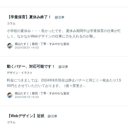
【学童保育】夏休み終了！
記事
コラム
小学校の夏休み・・・長かったです。 夏休み期間中は学童保育の仕事が忙
しく、なかなかWebデザインの仕事に力を入れるのが難...
猫山たすく｜親切・丁寧・すみやかな返信
2024/08/31 14:03
動くバナー、対応可能です！
記事
デザイン・イラスト
料金につきましては、2024年8月現在は静止バナーと同じく一枚あたり1,5
00円とさせていただいております。（後々変更さ...
猫山たすく｜親切・丁寧・すみやかな返信
2024/08/19 15:43
【Webデザイン】近状
記事
コラム