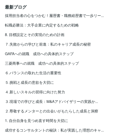
最新ブログ
採用担当者の心をつかむ！履歴書・職務経歴書で一歩リー...
転職必勝法：大手企業に内定するための戦略
8. 目標設定とその実現のための計画
７.失敗からの学びと前進：私のキャリア成長の秘密
GAFAへの就職 成功への具体的ステップ
三菱商事への就職 成功への具体的ステップ
６.バランスの取れた生活の重要性
５.挑戦と成長の意欲を大切に
４.新しいスキルの習得に向けた努力
３.現場での学びと成長：M&Aアドバイザリーの実践か...
２.尊敬するメンターとの出会いがもたらした成長と洞察
1. 自分自身を見つめ直す時間を大切に
成功するコンサルタントの秘訣：私が実践した理想のキャ...