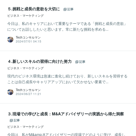
５.挑戦と成長の意欲を大切に
記事
ビジネス・マーケティング
今日は、私のキャリアにおいて重要なテーマである「挑戦と成長の意欲」
についてお話ししたいと思います。常に新たな挑戦を求める...
Techコンサルマン
2024/07/01 04:15
４.新しいスキルの習得に向けた努力
記事
ビジネス・マーケティング
現代のビジネス環境は急速に進化し続けており、新しいスキルを習得する
ことは自己成長やキャリアアップにおいて欠かせない要素で...
Techコンサルマン
2024/06/27 11:21
３.現場での学びと成長：M&Aアドバイザリーの実践から得た洞察
記事
ビジネス・マーケティング
今回は、私がM&amp;Aアドバイザリーの現場でどのように学び、成長し