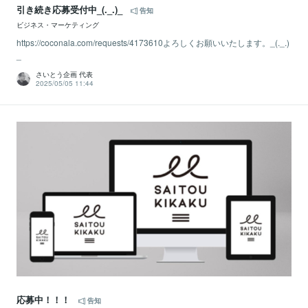
引き続き応募受付中_(._.)_
告知
ビジネス・マーケティング
https://coconala.com/requests/4173610よろしくお願いいたします。_(._.)
_
さいとう企画 代表
2025/05/05 11:44
応募中！！！
告知