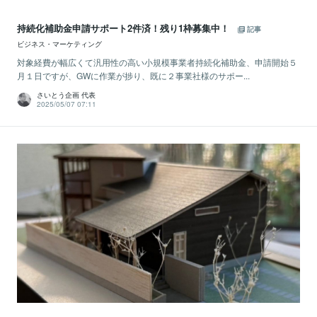
持続化補助金申請サポート2件済！残り1枠募集中！
記事
ビジネス・マーケティング
対象経費が幅広くて汎用性の高い小規模事業者持続化補助金、申請開始５
月１日ですが、GWに作業が捗り、既に２事業社様のサポー...
さいとう企画 代表
2025/05/07 07:11