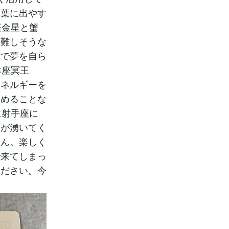
言葉に出やす
座金星と蟹
と難しそうな
ちで夢を自ら
羊座冥王
エネルギーを
諦めることな
に射手座に
ちが湧いてく
せん。楽しく
で来てしまっ
ください。今