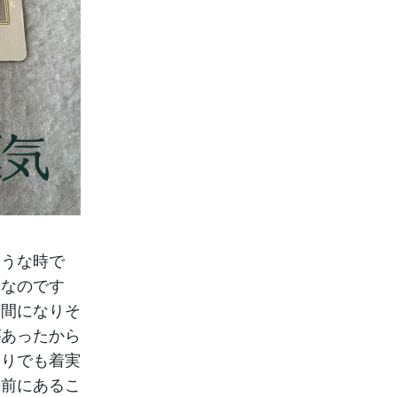
ような時で
じなのです
時間になりそ
があったから
くりでも着実
の前にあるこ