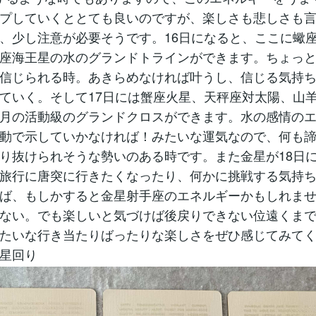
プしていくととても良いのですが、楽しさも悲しさも
、少し注意が必要そうです。16日になると、ここに蠍
座海王星の水のグランドトラインができます。ちょっ
信じられる時。あきらめなければ叶うし、信じる気持
ていく。そして17日には蟹座火星、天秤座対太陽、山
月の活動級のグランドクロスができます。水の感情の
動で示していかなければ！みたいな運気なので、何も
り抜けられそうな勢いのある時です。また金星が18日
旅行に唐突に行きたくなったり、何かに挑戦する気持
ば、もしかすると金星射手座のエネルギーかもしれま
ない。でも楽しいと気づけば後戻りできない位遠くま
たいな行き当たりばったりな楽しさをぜひ感じてみて
星回り