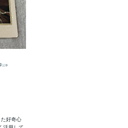
記事
また好奇心
く活用して