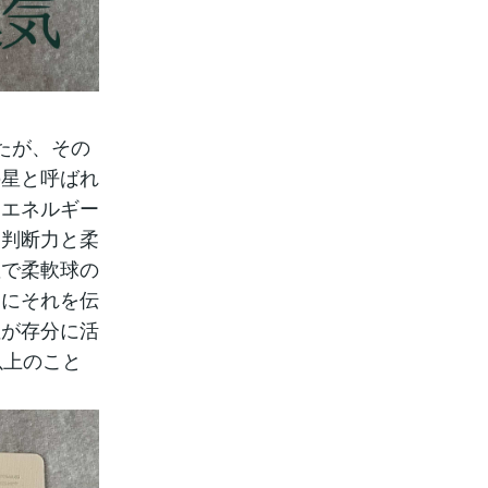
たが、その
の星と呼ばれ
るエネルギー
な判断力と柔
座で柔軟球の
囲にそれを伝
性が存分に活
以上のこと