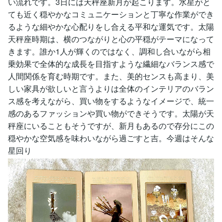
い流れです。3日には天秤座新月が起こります。水星がと
ても近く穏やかなコミュニケーションと丁寧な作業ができ
るような細やかな心配りをし合える平和な運気です。太陽
天秤座時期は、横のつながりと心の平穏がテーマになって
きます。誰か1人が輝くのではなく、調和し合いながら相
乗効果で全体的な成長を目指すような繊細なバランス感で
人間関係を育む時期です。また、美的センスも高まり、美
しい家具が欲しいと言うよりは全体のインテリアのバラン
ス感を考えながら、買い物をするようなイメージで、統一
感のあるファッションや買い物ができそうです。太陽が天
秤座にいることもそうですが、新月もあるので存分にこの
穏やかな空気感を味わいながら過ごすと吉。今週はそんな
星回り