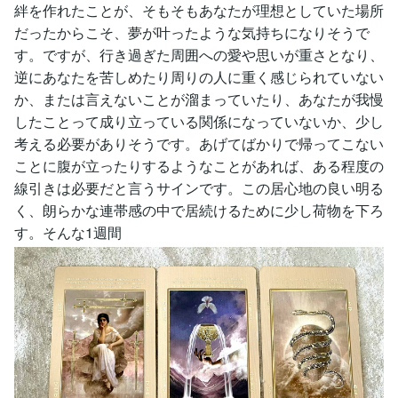
絆を作れたことが、そもそもあなたが理想としていた場所
だったからこそ、夢が叶ったような気持ちになりそうで
す。ですが、行き過ぎた周囲への愛や思いが重さとなり、
逆にあなたを苦しめたり周りの人に重く感じられていない
か、または言えないことが溜まっていたり、あなたが我慢
したことって成り立っている関係になっていないか、少し
考える必要がありそうです。あげてばかりで帰ってこない
ことに腹が立ったりするようなことがあれば、ある程度の
線引きは必要だと言うサインです。この居心地の良い明る
く、朗らかな連帯感の中で居続けるために少し荷物を下ろ
す。そんな1週間